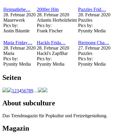
Heimatliebe…
2000er Hits
Puzzles Frid…
28. Februar 2020
28. Februar 2020
28. Februar 2020
Mauerwerk
Atlantis Herbolzheim
Puzzles
Pics by:
Pics by:
Pics by:
Justin Bäumle
Frank Fischer
Pyunity Media
Maria Friday…
Hackls Frida…
Bierpong Cha…
28. Februar 2020
28. Februar 2020
27. Februar 2020
Maria
Hackl's ZapfBar
Puzzles
Pics by:
Pics by:
Pics by:
Pyunity Media
Pyunity Media
Pyunity Media
Seiten
1
2
3
4
5
6
7
8
9
…
About subculture
Das Trendmagazin für Popkultur und Freizeitgestaltung.
Magazin