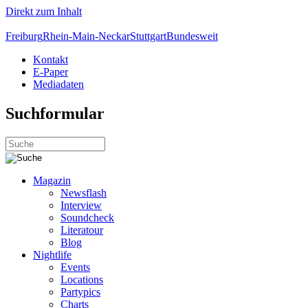
Direkt zum Inhalt
Freiburg
Rhein-Main-Neckar
Stuttgart
Bundesweit
Kontakt
E-Paper
Mediadaten
Suchformular
Magazin
Newsflash
Interview
Soundcheck
Literatour
Blog
Nightlife
Events
Locations
Partypics
Charts