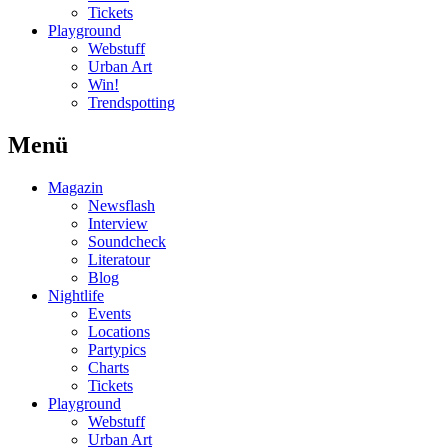
Tickets
Playground
Webstuff
Urban Art
Win!
Trendspotting
Menü
Magazin
Newsflash
Interview
Soundcheck
Literatour
Blog
Nightlife
Events
Locations
Partypics
Charts
Tickets
Playground
Webstuff
Urban Art