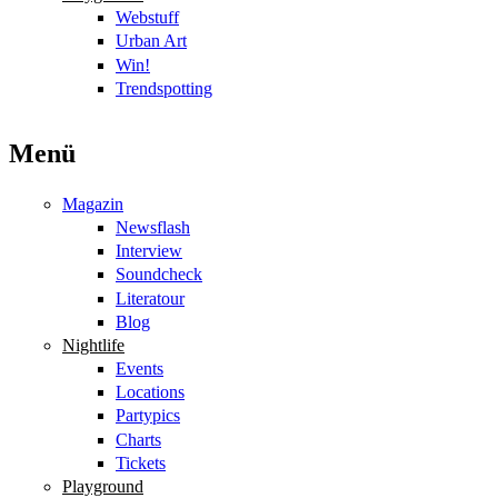
Webstuff
Urban Art
Win!
Trendspotting
Menü
Magazin
Newsflash
Interview
Soundcheck
Literatour
Blog
Nightlife
Events
Locations
Partypics
Charts
Tickets
Playground