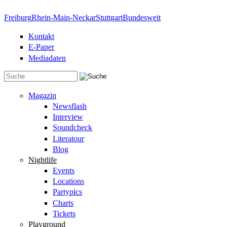
Direkt zum Inhalt
Freiburg
Rhein-Main-Neckar
Stuttgart
Bundesweit
Kontakt
E-Paper
Mediadaten
Suchformular
Magazin
Newsflash
Interview
Soundcheck
Literatour
Blog
Nightlife
Events
Locations
Partypics
Charts
Tickets
Playground