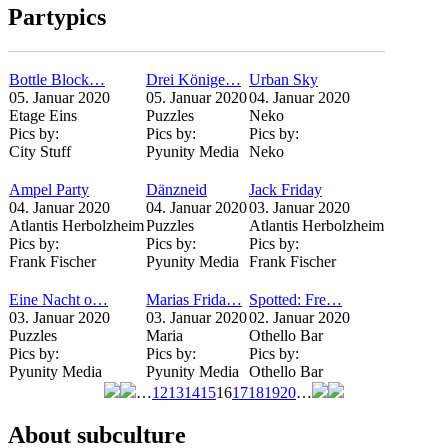
Partypics
Bottle Block…
Drei Könige…
Urban Sky
05. Januar 2020
05. Januar 2020
04. Januar 2020
Etage Eins
Puzzles
Neko
Pics by:
Pics by:
Pics by:
City Stuff
Pyunity Media
Neko
Ampel Party
Dänzneid
Jack Friday
04. Januar 2020
04. Januar 2020
03. Januar 2020
Atlantis Herbolzheim
Puzzles
Atlantis Herbolzheim
Pics by:
Pics by:
Pics by:
Frank Fischer
Pyunity Media
Frank Fischer
Eine Nacht o…
Marias Frida…
Spotted: Fre…
03. Januar 2020
03. Januar 2020
02. Januar 2020
Puzzles
Maria
Othello Bar
Pics by:
Pics by:
Pics by:
Pyunity Media
Pyunity Media
Othello Bar
…
12
13
14
15
16
17
18
19
20
…
Seiten
About subculture