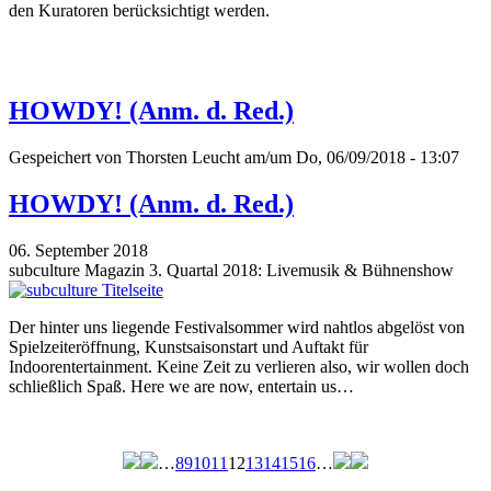
den Kuratoren berücksichtigt werden.
HOWDY! (Anm. d. Red.)
Gespeichert von
Thorsten Leucht
am/um Do, 06/09/2018 - 13:07
HOWDY! (Anm. d. Red.)
06. September 2018
subculture Magazin 3. Quartal 2018: Livemusik & Bühnenshow
Der hinter uns liegende Festivalsommer wird nahtlos abgelöst von
Spielzeiteröffnung, Kunstsaisonstart und Auftakt für
Indoorentertainment. Keine Zeit zu verlieren also, wir wollen doch
schließlich Spaß. Here we are now, entertain us…
…
8
9
10
11
12
13
14
15
16
…
Seiten