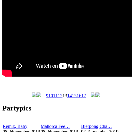
…
9
10
11
12
13
14
15
16
17
…
Seiten
Partypics
Remix, Baby
Mallorca Fee…
Bierpong Cha…
08. November 2019
08. November 2019
07. November 2019