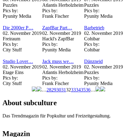
Puzzles
Atlantis Herbolzheim
Puzzles
Pics by:
Pics by:
Pics by:
Pyunity Media
Frank Fischer
Pyunity Media
Die 2000er P…
ZapfBar Part…
Barbetrieb
02. November 2019
02. November 2019
02. November 2019
Freiraum
Hackl's ZapfBar
Cohibar
Pics by:
Pics by:
Pics by:
City Stuff
Pyunity Media
Cohibar
Studio Lover…
Jack muss we…
Dänzneid
02. November 2019
02. November 2019
02. November 2019
Etage Eins
Atlantis Herbolzheim
Puzzles
Pics by:
Pics by:
Pics by:
City Stuff
Frank Fischer
Pyunity Media
…
28
29
30
31
32
33
34
35
36
…
Seiten
About subculture
Das Trendmagazin für Popkultur und Freizeitgestaltung.
Magazin