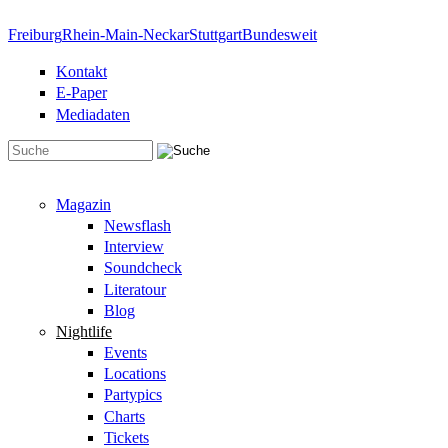
Direkt zum Inhalt
Freiburg
Rhein-Main-Neckar
Stuttgart
Bundesweit
Kontakt
E-Paper
Mediadaten
Suchformular
Magazin
Newsflash
Interview
Soundcheck
Literatour
Blog
Nightlife
Events
Locations
Partypics
Charts
Tickets