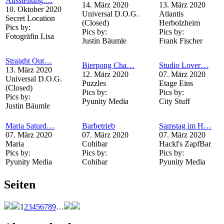
Ausstellung:…
14. März 2020
13. März 2020
10. Oktober 2020
Universal D.O.G.
Atlantis
Secret Location
(Closed)
Herbolzheim
Pics by:
Pics by:
Pics by:
Fotogräfin Lisa
Justin Bäumle
Frank Fischer
Straight Out…
Bierpong Cha…
Studio Lover…
13. März 2020
12. März 2020
07. März 2020
Universal D.O.G.
Puzzles
Etage Eins
(Closed)
Pics by:
Pics by:
Pics by:
Pyunity Media
City Stuff
Justin Bäumle
Maria Saturd…
Barbetrieb
Samstag im H…
07. März 2020
07. März 2020
07. März 2020
Maria
Cohibar
Hackl's ZapfBar
Pics by:
Pics by:
Pics by:
Pyunity Media
Cohibar
Pyunity Media
Seiten
1
2
3
4
5
6
7
8
9
…