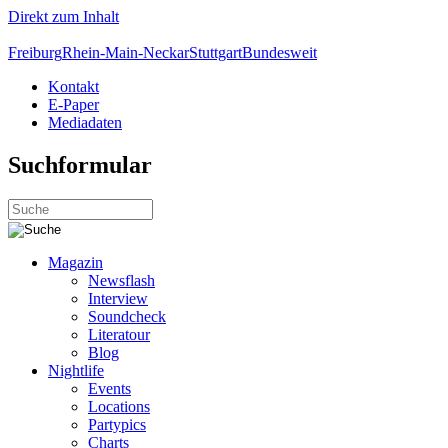
Direkt zum Inhalt
Freiburg
Rhein-Main-Neckar
Stuttgart
Bundesweit
Kontakt
E-Paper
Mediadaten
Suchformular
Magazin
Newsflash
Interview
Soundcheck
Literatour
Blog
Nightlife
Events
Locations
Partypics
Charts