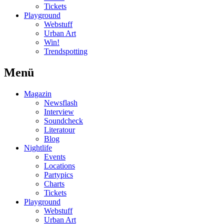
Tickets
Playground
Webstuff
Urban Art
Win!
Trendspotting
Menü
Magazin
Newsflash
Interview
Soundcheck
Literatour
Blog
Nightlife
Events
Locations
Partypics
Charts
Tickets
Playground
Webstuff
Urban Art