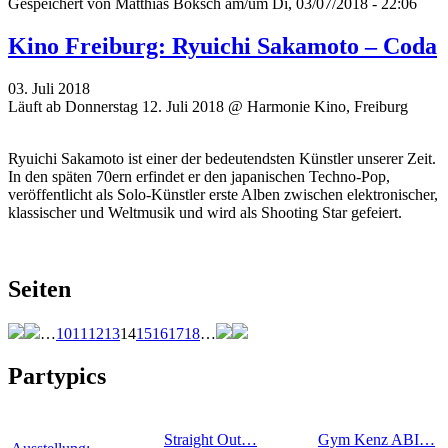
Gespeichert von
Matthias Boksch
am/um Di, 03/07/2018 - 22:06
Kino Freiburg: Ryuichi Sakamoto – Coda
03. Juli 2018
Läuft ab Donnerstag 12. Juli 2018 @ Harmonie Kino, Freiburg
Ryuichi Sakamoto ist einer der bedeutendsten Künstler unserer Zeit.
In den späten 70ern erfindet er den japanischen Techno-Pop,
veröffentlicht als Solo-Künstler erste Alben zwischen elektronischer,
klassischer und Weltmusik und wird als Shooting Star gefeiert.
Seiten
…
10
11
12
13
14
15
16
17
18
…
Partypics
Straight Out…
Gym Kenz ABI…