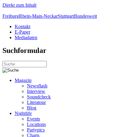
Direkt zum Inhalt
Freiburg
Rhein-Main-Neckar
Stuttgart
Bundesweit
Kontakt
E-Paper
Mediadaten
Suchformular
Magazin
Newsflash
Interview
Soundcheck
Literatour
Blog
Nightlife
Events
Locations
Partypics
Charts