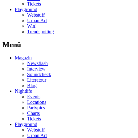
Tickets
Playground
Webstuff
Urban Art
Win!
Trendspotting
Menü
Magazin
Newsflash
Interview
Soundcheck
Literatour
Blog
Nightlife
Events
Locations
Partypics
Charts
Tickets
Playground
Webstuff
Urban Art