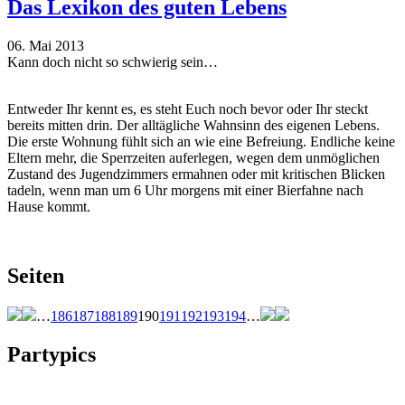
Das Lexikon des guten Lebens
06. Mai 2013
Kann doch nicht so schwierig sein…
Entweder Ihr kennt es, es steht Euch noch bevor oder Ihr steckt
bereits mitten drin. Der alltägliche Wahnsinn des eigenen Lebens.
Die erste Wohnung fühlt sich an wie eine Befreiung. Endliche keine
Eltern mehr, die Sperrzeiten auferlegen, wegen dem unmöglichen
Zustand des Jugendzimmers ermahnen oder mit kritischen Blicken
tadeln, wenn man um 6 Uhr morgens mit einer Bierfahne nach
Hause kommt.
Seiten
…
186
187
188
189
190
191
192
193
194
…
Partypics