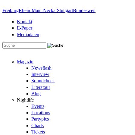
Direkt zum Inhalt
Freiburg
Rhein-Main-Neckar
Stuttgart
Bundesweit
Kontakt
E-Paper
Mediadaten
Suchformular
Magazin
Newsflash
Interview
Soundcheck
Literatour
Blog
Nightlife
Events
Locations
Partypics
Charts
Tickets