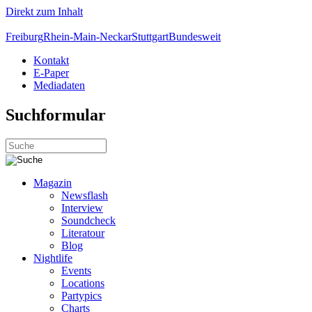
Direkt zum Inhalt
Freiburg
Rhein-Main-Neckar
Stuttgart
Bundesweit
Kontakt
E-Paper
Mediadaten
Suchformular
Magazin
Newsflash
Interview
Soundcheck
Literatour
Blog
Nightlife
Events
Locations
Partypics
Charts