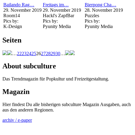
Bailando Rag…
Freitags im…
Bierpong Cha…
29. November 2019
29. November 2019
28. November 2019
Room14
Hackl's ZapfBar
Puzzles
Pics by:
Pics by:
Pics by:
K-Design
Pyunity Media
Pyunity Media
Seiten
…
22
23
24
25
26
27
28
29
30
…
About subculture
Das Trendmagazin für Popkultur und Freizeitgestaltung.
Magazin
Hier findest Du alle bisherigen subculture Magazin Ausgaben, auch
aus den anderen Regionen.
archiv / e-paper