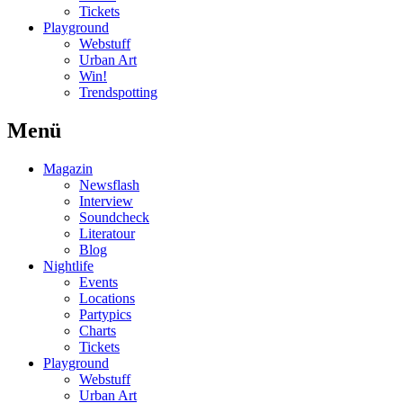
Tickets
Playground
Webstuff
Urban Art
Win!
Trendspotting
Menü
Magazin
Newsflash
Interview
Soundcheck
Literatour
Blog
Nightlife
Events
Locations
Partypics
Charts
Tickets
Playground
Webstuff
Urban Art