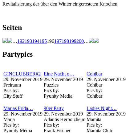
Revitalisierung der über den Winter eingerosteten Knochen.
Seiten
…
192
193
194
195
196
197
198
199
200
…
Partypics
GINCLUBBER#2
Eine Nacht o…
Cohibar
29. November 2019
29. November 2019
29. November 2019
Freiraum
Puzzles
Cohibar
Pics by:
Pics by:
Pics by:
City Stuff
Pyunity Media
Cohibar
Marias Frida…
90er Party
Ladies Night…
29. November 2019
29. November 2019
29. November 2019
Maria
Atlantis Herbolzheim
Mamita
Pics by:
Pics by:
Pics by:
Pyunity Media
Frank Fischer
Mamita Club