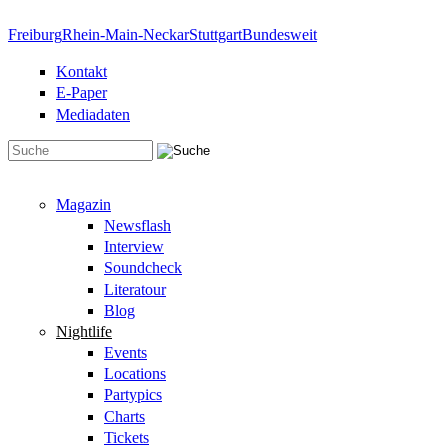
Direkt zum Inhalt
Freiburg
Rhein-Main-Neckar
Stuttgart
Bundesweit
Kontakt
E-Paper
Mediadaten
Suchformular
Magazin
Newsflash
Interview
Soundcheck
Literatour
Blog
Nightlife
Events
Locations
Partypics
Charts
Tickets