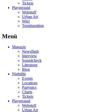
Tickets
Playground
Webstuff
Urban Art
Win!
Trendspotting
Menü
Magazin
Newsflash
Interview
Soundcheck
Literatour
Blog
Nightlife
Events
Locations
Partypics
Charts
Tickets
Playground
Webstuff
Urban Art