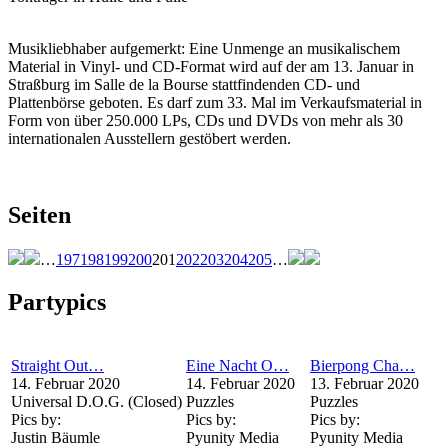
Musikliebhaber aufgemerkt: Eine Unmenge an musikalischem
Material in Vinyl- und CD-Format wird auf der am 13. Januar in
Straßburg im Salle de la Bourse stattfindenden CD- und
Plattenbörse geboten. Es darf zum 33. Mal im Verkaufsmaterial in
Form von über 250.000 LPs, CDs und DVDs von mehr als 30
internationalen Ausstellern gestöbert werden.
Seiten
…
197
198
199
200
201
202
203
204
205
…
Partypics
Straight Out…
Eine Nacht O…
Bierpong Cha…
14. Februar 2020
14. Februar 2020
13. Februar 2020
Universal D.O.G. (Closed)
Puzzles
Puzzles
Pics by:
Pics by:
Pics by:
Justin Bäumle
Pyunity Media
Pyunity Media