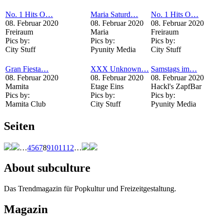
No. 1 Hits O…
Maria Saturd…
No. 1 Hits O…
08. Februar 2020
08. Februar 2020
08. Februar 2020
Freiraum
Maria
Freiraum
Pics by:
Pics by:
Pics by:
City Stuff
Pyunity Media
City Stuff
Gran Fiesta…
XXX Unknown…
Samstags im…
08. Februar 2020
08. Februar 2020
08. Februar 2020
Mamita
Etage Eins
Hackl's ZapfBar
Pics by:
Pics by:
Pics by:
Mamita Club
City Stuff
Pyunity Media
Seiten
…
4
5
6
7
8
9
10
11
12
…
About subculture
Das Trendmagazin für Popkultur und Freizeitgestaltung.
Magazin