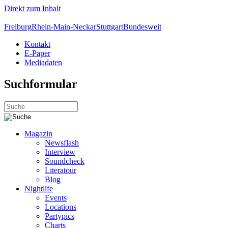
Direkt zum Inhalt
Freiburg
Rhein-Main-Neckar
Stuttgart
Bundesweit
Kontakt
E-Paper
Mediadaten
Suchformular
Magazin
Newsflash
Interview
Soundcheck
Literatour
Blog
Nightlife
Events
Locations
Partypics
Charts