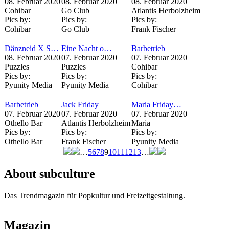
08. Februar 2020
08. Februar 2020
08. Februar 2020
Cohibar
Go Club
Atlantis Herbolzheim
Pics by:
Pics by:
Pics by:
Cohibar
Go Club
Frank Fischer
Dänzneid X S…
Eine Nacht o…
Barbetrieb
08. Februar 2020
07. Februar 2020
07. Februar 2020
Puzzles
Puzzles
Cohibar
Pics by:
Pics by:
Pics by:
Pyunity Media
Pyunity Media
Cohibar
Barbetrieb
Jack Friday
Maria Friday…
07. Februar 2020
07. Februar 2020
07. Februar 2020
Othello Bar
Atlantis Herbolzheim
Maria
Pics by:
Pics by:
Pics by:
Othello Bar
Frank Fischer
Pyunity Media
…
5
6
7
8
9
10
11
12
13
…
Seiten
About subculture
Das Trendmagazin für Popkultur und Freizeitgestaltung.
Magazin