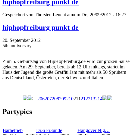
hiphopfreiburg punkt de
Gespeichert von
Thorsten Leucht
am/um Do, 20/09/2012 - 16:27
hiphopfreiburg punkt de
20. September 2012
5th anniversary
Zum 5. Geburtstag von HipHopFreiburg.de wird zur großen Sause
geladen. Am 29. September, bereits ab 12 Uhr mittags, startet im
Haus der Jugend die große Graffiti Jam mit mehr als 50 Sprühern
aus Deutschland, Österreich, der Schweiz und Italien.
…
206
207
208
209
210
211
212
213
214
Seiten
Partypics
Barbetrieb
Dr3i Fr3unde
Hangover Nig…