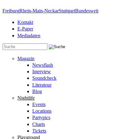
Direkt zum Inhalt
Freiburg
Rhein-Main-Neckar
Stuttgart
Bundesweit
Kontakt
E-Paper
Mediadaten
Suchformular
Magazin
Newsflash
Interview
Soundcheck
Literatour
Blog
Nightlife
Events
Locations
Partypics
Charts
Tickets
Playground