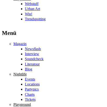
Webstuff
Urban Art
Win!
Trendspotting
Menü
Magazin
Newsflash
Interview
Soundcheck
Literatour
Blog
Nightlife
Events
Locations
Partypics
Charts
Tickets
Playground