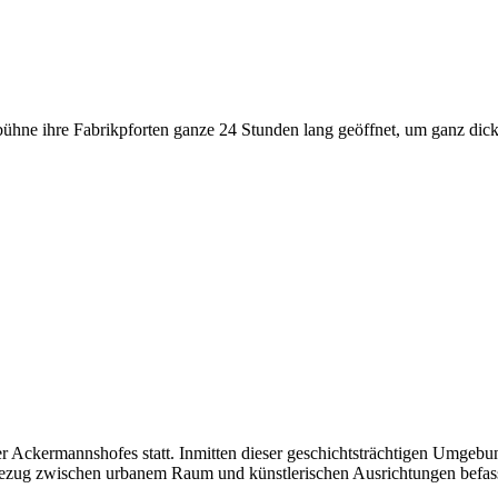
stbühne ihre Fabrikpforten ganze 24 Stunden lang geöffnet, um ganz d
sler Ackermannshofes statt. Inmitten dieser geschichtsträchtigen Umge
em Bezug zwischen urbanem Raum und künstlerischen Ausrichtungen befas