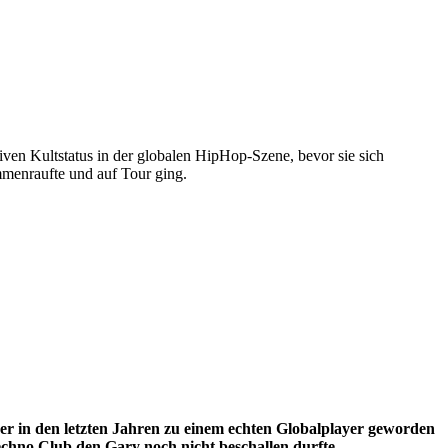
iven Kultstatus in der globalen HipHop-Szene, bevor sie sich
mmenraufte und auf Tour ging.
 in den letzten Jahren zu einem echten Globalplayer geworden
echno Club den Gary noch nicht beschallen durfte.