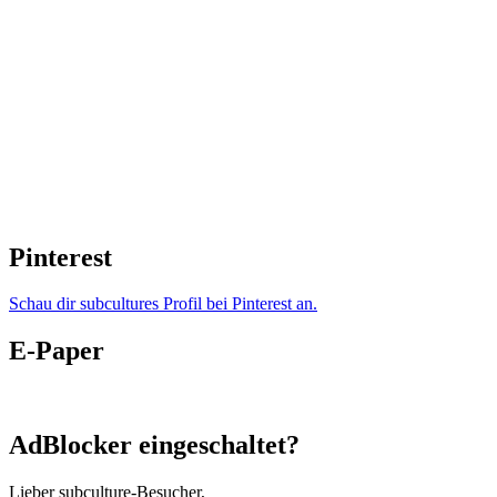
Pinterest
Schau dir subcultures Profil bei Pinterest an.
E-Paper
AdBlocker eingeschaltet?
Lieber subculture-Besucher,