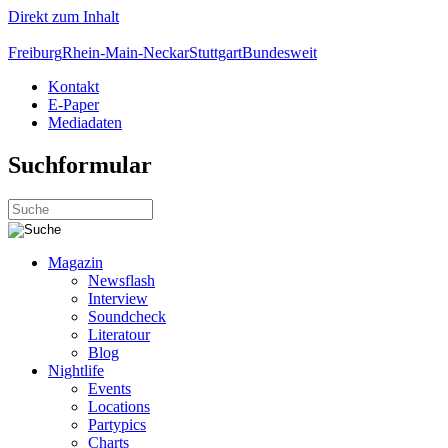
Direkt zum Inhalt
Freiburg
Rhein-Main-Neckar
Stuttgart
Bundesweit
Kontakt
E-Paper
Mediadaten
Suchformular
Magazin
Newsflash
Interview
Soundcheck
Literatour
Blog
Nightlife
Events
Locations
Partypics
Charts