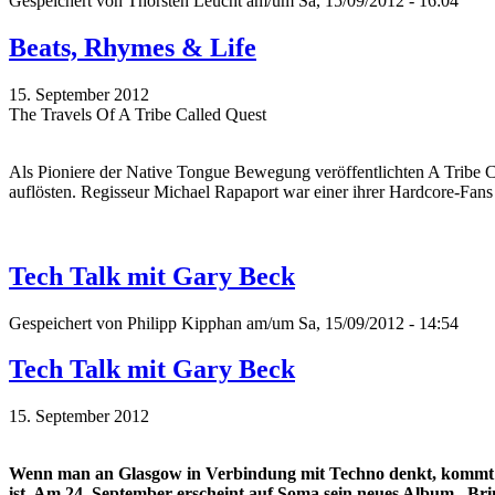
Gespeichert von
Thorsten Leucht
am/um Sa, 15/09/2012 - 16:04
Beats, Rhymes & Life
15. September 2012
The Travels Of A Tribe Called Quest
Als Pioniere der Native Tongue Bewegung veröffentlichten A Tribe Ca
auflösten. Regisseur Michael Rapaport war einer ihrer Hardcore-Fan
Tech Talk mit Gary Beck
Gespeichert von
Philipp Kipphan
am/um Sa, 15/09/2012 - 14:54
Tech Talk mit Gary Beck
15. September 2012
Wenn man an Glasgow in Verbindung mit Techno denkt, kommt ma
ist. Am 24. September erscheint auf Soma sein neues Album „Bri