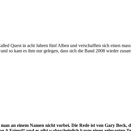
lled Quest in acht Jahren fünf Alben und verschafften sich einen mass
s und so kam es ihm nur gelegen, dass sich die Band 2008 wieder zusa
n an einem Namen nicht vorbei. Die Rede ist von Gary Beck, der
ng A Friend“ und es gibt wahrscheinlich kaum einen relevanten T