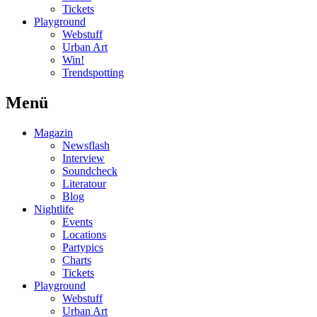
Tickets
Playground
Webstuff
Urban Art
Win!
Trendspotting
Menü
Magazin
Newsflash
Interview
Soundcheck
Literatour
Blog
Nightlife
Events
Locations
Partypics
Charts
Tickets
Playground
Webstuff
Urban Art