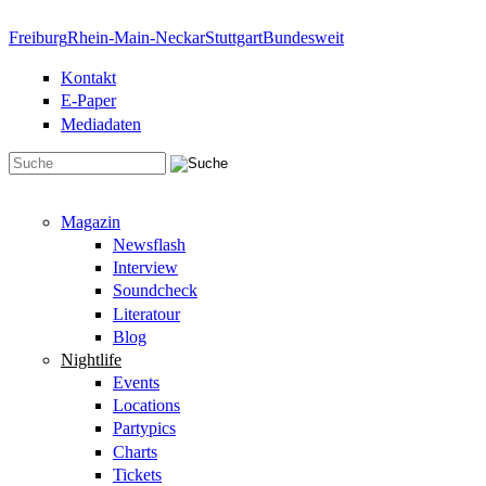
Direkt zum Inhalt
Freiburg
Rhein-Main-Neckar
Stuttgart
Bundesweit
Kontakt
E-Paper
Mediadaten
Suchformular
Magazin
Newsflash
Interview
Soundcheck
Literatour
Blog
Nightlife
Events
Locations
Partypics
Charts
Tickets