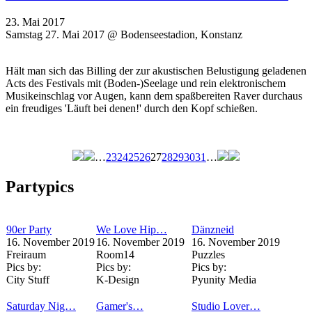
23. Mai 2017
Samstag 27. Mai 2017 @ Bodenseestadion, Konstanz
Hält man sich das Billing der zur akustischen Belustigung geladenen
Acts des Festivals mit (Boden-)Seelage und rein elektronischem
Musikeinschlag vor Augen, kann dem spaßbereiten Raver durchaus
ein freudiges 'Läuft bei denen!' durch den Kopf schießen.
…
23
24
25
26
27
28
29
30
31
…
Seiten
Partypics
90er Party
We Love Hip…
Dänzneid
16. November 2019
16. November 2019
16. November 2019
Freiraum
Room14
Puzzles
Pics by:
Pics by:
Pics by:
City Stuff
K-Design
Pyunity Media
Saturday Nig…
Gamer's…
Studio Lover…