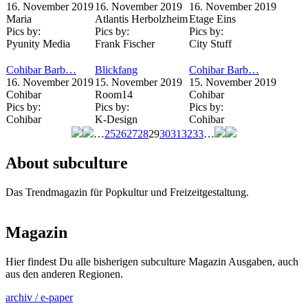
16. November 2019
16. November 2019
16. November 2019
Maria
Atlantis Herbolzheim
Etage Eins
Pics by:
Pics by:
Pics by:
Pyunity Media
Frank Fischer
City Stuff
Cohibar Barb…
Blickfang
Cohibar Barb…
16. November 2019
15. November 2019
15. November 2019
Cohibar
Room14
Cohibar
Pics by:
Pics by:
Pics by:
Cohibar
K-Design
Cohibar
…
25
26
27
28
29
30
31
32
33
…
Seiten
About subculture
Das Trendmagazin für Popkultur und Freizeitgestaltung.
Magazin
Hier findest Du alle bisherigen subculture Magazin Ausgaben, auch
aus den anderen Regionen.
archiv / e-paper