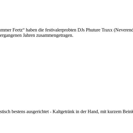
Summer Feetz“
haben die festivalerprobten DJs Phuture Traxx (Neverend
 vergangenen Jahren zusammengetragen.
kustisch bestens ausgerichtet - Kaltgetränk in der Hand, mit kurzem Bein