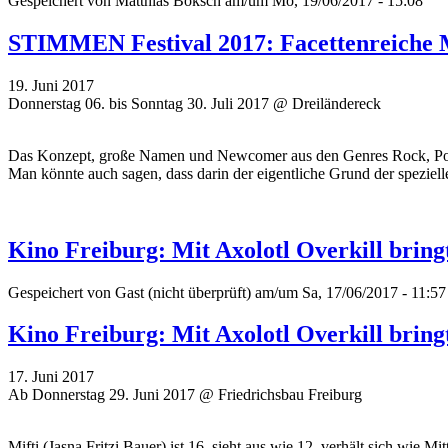
Gespeichert von
Matthias Boksch
am/um Mo, 19/06/2017 - 15:08
STIMMEN Festival 2017: Facettenreiche 
19. Juni 2017
Donnerstag 06. bis Sonntag 30. Juli 2017 @ Dreiländereck
Das Konzept, große Namen und Newcomer aus den Genres Rock, Pop, Ja
Man könnte auch sagen, dass darin der eigentliche Grund der speziel
Kino Freiburg: Mit Axolotl Overkill brin
Gespeichert von
Gast (nicht überprüft)
am/um Sa, 17/06/2017 - 11:57
Kino Freiburg: Mit Axolotl Overkill brin
17. Juni 2017
Ab Donnerstag 29. Juni 2017 @ Friedrichsbau Freiburg
Mifti (Jasna Fritzi Bauer) ist 16, sieht aus wie 12, verhält sich wie 