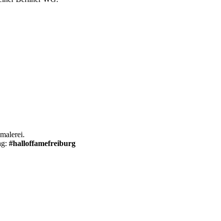
malerei.
ag:
#halloffamefreiburg