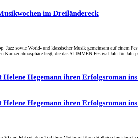
Musikwochen im Dreiländereck
zz sowie World- und klassischer Musik gemeinsam auf einem Festival 
len Konzertatmosphäre liegt, die das STIMMEN Festival Jahr für Jahr p
gt Helene Hegemann ihren Erfolgsroman ins
gt Helene Hegemann ihren Erfolgsroman ins
Mitte 30 und lebt seit dem Tod ihrer Mutter mit ihren Halbgeschwistern i