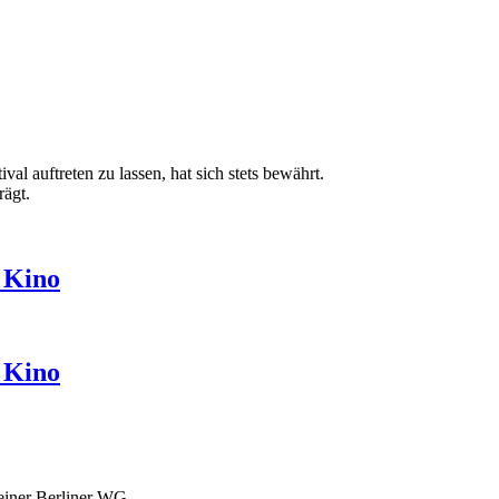
auftreten zu lassen, hat sich stets bewährt.
rägt.
 Kino
 Kino
n einer Berliner WG.