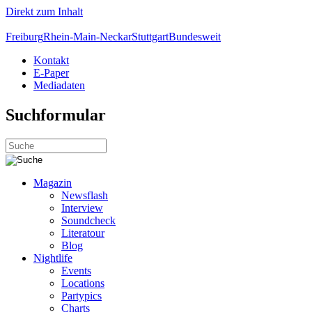
Direkt zum Inhalt
Freiburg
Rhein-Main-Neckar
Stuttgart
Bundesweit
Kontakt
E-Paper
Mediadaten
Suchformular
Magazin
Newsflash
Interview
Soundcheck
Literatour
Blog
Nightlife
Events
Locations
Partypics
Charts