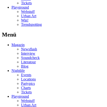
Tickets
Playground
Webstuff
Urban Art
Win!
Trendspotting
Menü
Magazin
Newsflash
Interview
Soundcheck
Literatour
Blog
Nightlife
Events
Locations
Partypics
Charts
Tickets
Playground
Webstuff
Urban Art