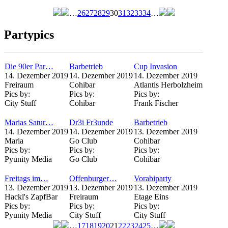
…
26
27
28
29
30
31
32
33
34
…
Seiten
Partypics
Die 90er Par…
Barbetrieb
Cup Invasion
14. Dezember 2019
14. Dezember 2019
14. Dezember 2019
Freiraum
Cohibar
Atlantis Herbolzheim
Pics by:
Pics by:
Pics by:
City Stuff
Cohibar
Frank Fischer
Marias Satur…
Dr3i Fr3unde
Barbetrieb
14. Dezember 2019
14. Dezember 2019
13. Dezember 2019
Maria
Go Club
Cohibar
Pics by:
Pics by:
Pics by:
Pyunity Media
Go Club
Cohibar
Freitags im…
Offenburger…
Vorabiparty
13. Dezember 2019
13. Dezember 2019
13. Dezember 2019
Hackl's ZapfBar
Freiraum
Etage Eins
Pics by:
Pics by:
Pics by:
Pyunity Media
City Stuff
City Stuff
…
17
18
19
20
21
22
23
24
25
…