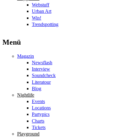
Webstuff
Urban Art
Win!
Trendspotting
Menü
Magazin
Newsflash
Interview
Soundcheck
Literatour
Blog
Nightlife
Events
Locations
Partypics
Charts
Tickets
Playground