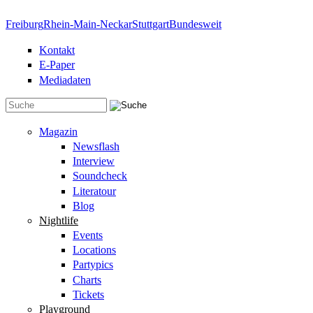
Direkt zum Inhalt
Freiburg
Rhein-Main-Neckar
Stuttgart
Bundesweit
Kontakt
E-Paper
Mediadaten
Suchformular
Magazin
Newsflash
Interview
Soundcheck
Literatour
Blog
Nightlife
Events
Locations
Partypics
Charts
Tickets
Playground