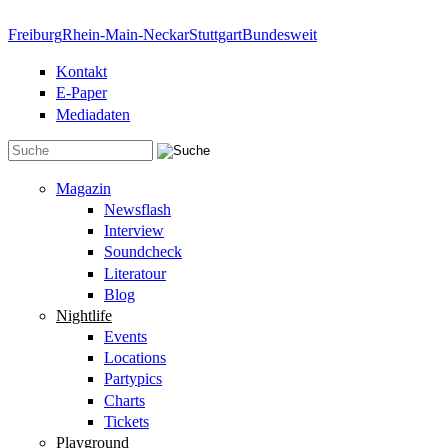
Direkt zum Inhalt
Freiburg
Rhein-Main-Neckar
Stuttgart
Bundesweit
Kontakt
E-Paper
Mediadaten
Suchformular
Magazin
Newsflash
Interview
Soundcheck
Literatour
Blog
Nightlife
Events
Locations
Partypics
Charts
Tickets
Playground