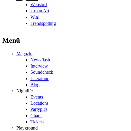
Webstuff
Urban Art
Win!
Trendspotting
Menü
Magazin
Newsflash
Interview
Soundcheck
Literatour
Blog
Nightlife
Events
Locations
Partypics
Charts
Tickets
Playground