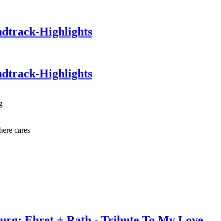
ndtrack-Highlights
ndtrack-Highlights
g
here cares
urg: Ehret + Rath - Tribute To My Love