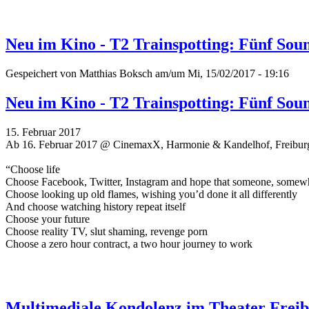
Neu im Kino - T2 Trainspotting: Fünf Sou
Gespeichert von
Matthias Boksch
am/um Mi, 15/02/2017 - 19:16
Neu im Kino - T2 Trainspotting: Fünf Sou
15. Februar 2017
Ab 16. Februar 2017 @ CinemaxX, Harmonie & Kandelhof, Freibur
“Choose life
Choose Facebook, Twitter, Instagram and hope that someone, somew
Choose looking up old flames, wishing you’d done it all differently
And choose watching history repeat itself
Choose your future
Choose reality TV, slut shaming, revenge porn
Choose a zero hour contract, a two hour journey to work
Multimediale Kondolenz im Theater Freib