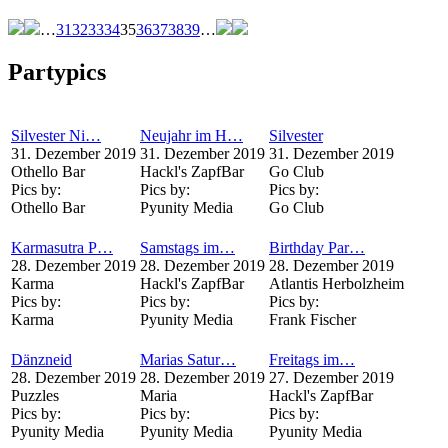
…
31
32
33
34
35
36
37
38
39
…
Partypics
Silvester Ni…
Neujahr im H…
Silvester
31. Dezember 2019
31. Dezember 2019
31. Dezember 2019
Othello Bar
Hackl's ZapfBar
Go Club
Pics by:
Pics by:
Pics by:
Othello Bar
Pyunity Media
Go Club
Karmasutra P…
Samstags im…
Birthday Par…
28. Dezember 2019
28. Dezember 2019
28. Dezember 2019
Karma
Hackl's ZapfBar
Atlantis Herbolzheim
Pics by:
Pics by:
Pics by:
Karma
Pyunity Media
Frank Fischer
Dänzneid
Marias Satur…
Freitags im…
28. Dezember 2019
28. Dezember 2019
27. Dezember 2019
Puzzles
Maria
Hackl's ZapfBar
Pics by:
Pics by:
Pics by:
Pyunity Media
Pyunity Media
Pyunity Media