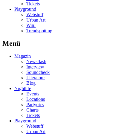
Tickets
Playground
Webstuff
Urban Art
Win!
Trendspotting
Menü
Magazin
Newsflash
Interview
Soundcheck
Literatour
Blog
Nightlife
Events
Locations
Partypics
Charts
Tickets
Playground
Webstuff
Urban Art