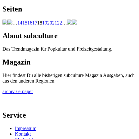
Seiten
…
14
15
16
17
18
19
20
21
22
…
About subculture
Das Trendmagazin für Popkultur und Freizeitgestaltung.
Magazin
Hier findest Du alle bisherigen subculture Magazin Ausgaben, auch
aus den anderen Regionen.
archiv / e-paper
Service
Impressum
Kontakt