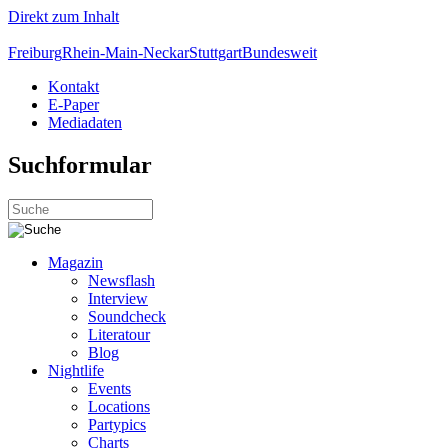
Direkt zum Inhalt
Freiburg
Rhein-Main-Neckar
Stuttgart
Bundesweit
Kontakt
E-Paper
Mediadaten
Suchformular
Magazin
Newsflash
Interview
Soundcheck
Literatour
Blog
Nightlife
Events
Locations
Partypics
Charts