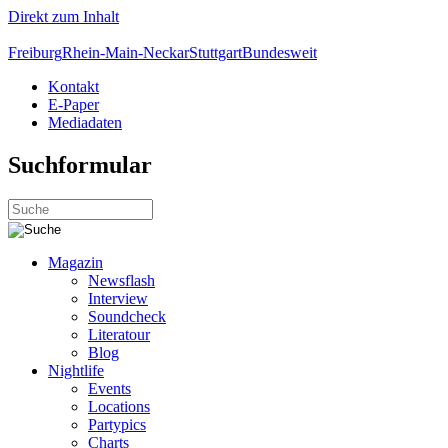
Direkt zum Inhalt
Freiburg
Rhein-Main-Neckar
Stuttgart
Bundesweit
Kontakt
E-Paper
Mediadaten
Suchformular
Magazin
Newsflash
Interview
Soundcheck
Literatour
Blog
Nightlife
Events
Locations
Partypics
Charts