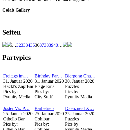
Colab Gallery
Seiten
…
32
33
34
35
36
37
38
39
40
…
Partypics
Freitags im…
Birthday Par…
Bierpong Cha…
31. Januar 2020
31. Januar 2020
30. Januar 2020
Hackl's ZapfBar
Etage Eins
Puzzles
Pics by:
Pics by:
Pics by:
Pyunity Media
City Stuff
Pyunity Media
Joster Vs. P…
Barbetrieb
Daenzneid X…
25. Januar 2020
25. Januar 2020
25. Januar 2020
Othello Bar
Cohibar
Puzzles
Pics by:
Pics by:
Pics by:
Othello Bar
Cohibar
Pyunity Media