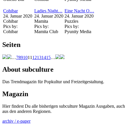
Cohibar
Ladies Night…
Eine Nacht O…
24. Januar 2020
24. Januar 2020
24. Januar 2020
Cohibar
Mamita
Puzzles
Pics by:
Pics by:
Pics by:
Cohibar
Mamita Club
Pyunity Media
Seiten
…
7
8
9
10
11
12
13
14
15
…
About subculture
Das Trendmagazin für Popkultur und Freizeitgestaltung.
Magazin
Hier findest Du alle bisherigen subculture Magazin Ausgaben, auch
aus den anderen Regionen.
archiv / e-paper