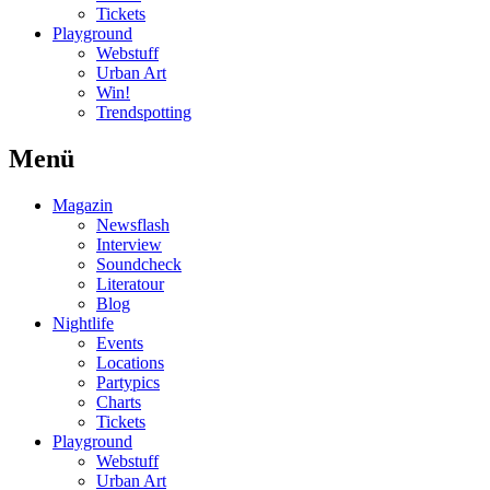
Tickets
Playground
Webstuff
Urban Art
Win!
Trendspotting
Menü
Magazin
Newsflash
Interview
Soundcheck
Literatour
Blog
Nightlife
Events
Locations
Partypics
Charts
Tickets
Playground
Webstuff
Urban Art