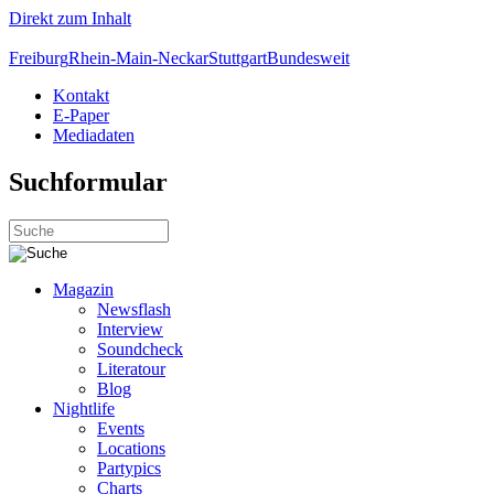
Direkt zum Inhalt
Freiburg
Rhein-Main-Neckar
Stuttgart
Bundesweit
Kontakt
E-Paper
Mediadaten
Suchformular
Magazin
Newsflash
Interview
Soundcheck
Literatour
Blog
Nightlife
Events
Locations
Partypics
Charts