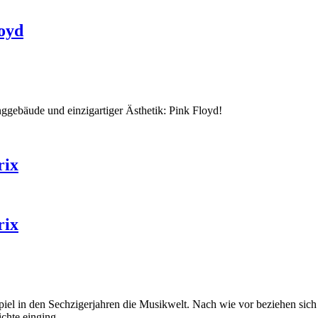
oyd
ggebäude und einzigartiger Ästhetik: Pink Floyd!
rix
rix
iel in den Sechzigerjahren die Musikwelt. Nach wie vor beziehen sich Mu
ichte einging.