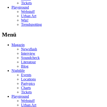
Tickets
Playground
Webstuff
Urban Art
Win!
Trendspotting
Menü
Magazin
Newsflash
Interview
Soundcheck
Literatour
Blog
Nightlife
Events
Locations
Partypics
Charts
Tickets
Playground
Webstuff
Urban Art