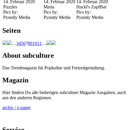
14. Februar 2020
14. Februar 2020
14. Februar 2020
Puzzles
Maria
Hackl's ZapfBar
Pics by:
Pics by:
Pics by:
Pyunity Media
Pyunity Media
Pyunity Media
Seiten
…
3
4
5
6
7
8
9
10
11
…
About subculture
Das Trendmagazin für Popkultur und Freizeitgestaltung.
Magazin
Hier findest Du alle bisherigen subculture Magazin Ausgaben, auch
aus den anderen Regionen.
archiv / e-paper
Service