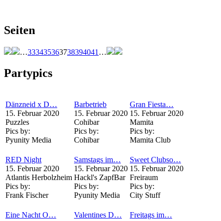
Seiten
…
33
34
35
36
37
38
39
40
41
…
Partypics
Dänzneid x D…
Barbetrieb
Gran Fiesta…
15. Februar 2020
15. Februar 2020
15. Februar 2020
Puzzles
Cohibar
Mamita
Pics by:
Pics by:
Pics by:
Pyunity Media
Cohibar
Mamita Club
RED Night
Samstags im…
Sweet Clubso…
15. Februar 2020
15. Februar 2020
15. Februar 2020
Atlantis Herbolzheim
Hackl's ZapfBar
Freiraum
Pics by:
Pics by:
Pics by:
Frank Fischer
Pyunity Media
City Stuff
Eine Nacht O…
Valentines D…
Freitags im…