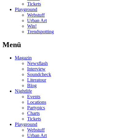
Tickets
Playground
Webstuff
Urban Art
Win!
Trendspotting
Menü
Magazin
Newsflash
Interview
Soundcheck
Literatour
Blog
Nightlife
Events
Locations
Partypics
Charts
Tickets
Playground
Webstuff
Urban Art