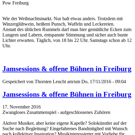
Pow Freiburg
Wie der Weihnachtsmarkt. Nur halt etwas anders. Trotzdem mit
Winzerglühwein, heißem Punsch, Waffeln und Leckereien.
Anstatt des üblichen Rummels darf man hier gemütliche Ecken zum
Lungern und Labern, entspannte Stimmung und sicher auch bunte
Lichter erwarten. Täglich, von 18 bis 22 Uhr. Samstags schon ab 12
Uhr.
Jamsessions & offene Bühnen in Freiburg
Gespeichert von
Thorsten Leucht
am/um Do, 17/11/2016 - 09:04
Jamsessions & offene Bühnen in Freiburg
17. November 2016
Zwangloses Zusammenspiel - aufgeschlossenes Zuhören
Aktiver Musiker, aber keine eigene Kapelle? Solokünstler auf der
Suche nach Begleitung? Eingefahrenes Bandmitglied mit Wunsch
nach kollektiver Inspiration? Musikinteressierter mit Vorliebe für