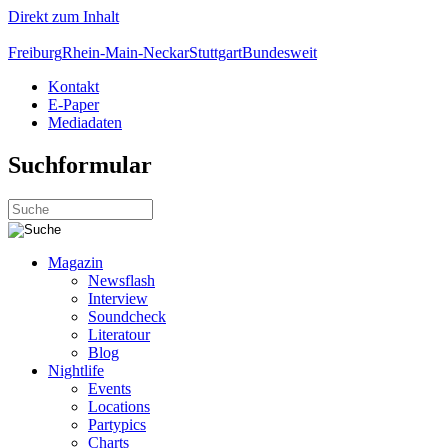
Direkt zum Inhalt
Freiburg
Rhein-Main-Neckar
Stuttgart
Bundesweit
Kontakt
E-Paper
Mediadaten
Suchformular
Magazin
Newsflash
Interview
Soundcheck
Literatour
Blog
Nightlife
Events
Locations
Partypics
Charts