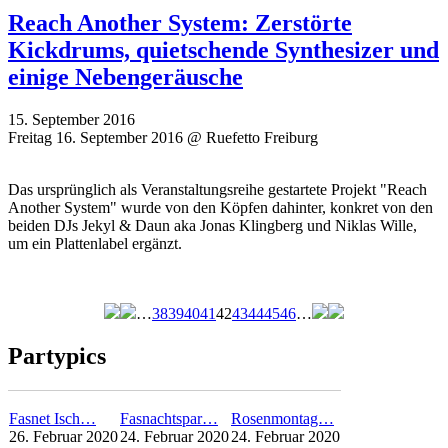
Reach Another System: Zerstörte
Kickdrums, quietschende Synthesizer und
einige Nebengeräusche
15. September 2016
Freitag 16. September 2016 @ Ruefetto Freiburg
Das ursprünglich als Veranstaltungsreihe gestartete Projekt "Reach
Another System" wurde von den Köpfen dahinter, konkret von den
beiden DJs Jekyl & Daun aka Jonas Klingberg und Niklas Wille,
um ein Plattenlabel ergänzt.
…
38
39
40
41
42
43
44
45
46
…
Seiten
Partypics
Fasnet Isch…
Fasnachtspar…
Rosenmontag…
26. Februar 2020
24. Februar 2020
24. Februar 2020