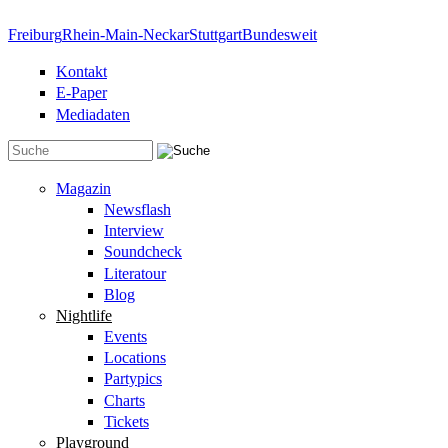
Direkt zum Inhalt
Freiburg
Rhein-Main-Neckar
Stuttgart
Bundesweit
Kontakt
E-Paper
Mediadaten
Suchformular
Magazin
Newsflash
Interview
Soundcheck
Literatour
Blog
Nightlife
Events
Locations
Partypics
Charts
Tickets
Playground