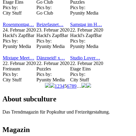
Etage Eins
Go Club
Puzzles
Pics by:
Pics by:
Pics by:
City Stuff
Go Club
Pyunity Media
Rosenmontag…
Beizefasnet…
Samstag im H…
24. Februar 2020
23. Februar 2020
22. Februar 2020
Hackl's ZapfBar
Hackl's ZapfBar
Hackl's ZapfBar
Pics by:
Pics by:
Pics by:
Pyunity Media
Pyunity Media
Pyunity Media
Mixtape Meet…
Dänzneid! x…
Studio Lover…
22. Februar 2020
22. Februar 2020
22. Februar 2020
Freiraum
Puzzles
Etage Eins
Pics by:
Pics by:
Pics by:
City Stuff
Pyunity Media
City Stuff
1
2
3
4
5
6
7
8
9
…
Seiten
About subculture
Das Trendmagazin für Popkultur und Freizeitgestaltung.
Magazin