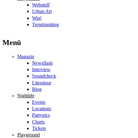
Webstuff
Urban Art
Win!
Trendspotting
Menü
Magazin
Newsflash
Interview
Soundcheck
Literatour
Blog
Nightlife
Events
Locations
Partypics
Charts
Tickets
Playground