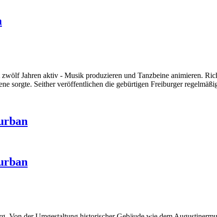
a
zwölf Jahren aktiv - Musik produzieren und Tanzbeine animieren. Richt
ne sorgte. Seither veröffentlichen die gebürtigen Freiburger regelmäß
 urban
 urban
iburg. Von der Umgestaltung historischer Gebäude wie dem Augustiner