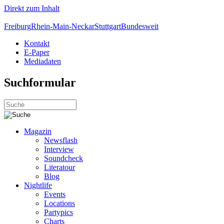
Direkt zum Inhalt
Freiburg
Rhein-Main-Neckar
Stuttgart
Bundesweit
Kontakt
E-Paper
Mediadaten
Suchformular
Magazin
Newsflash
Interview
Soundcheck
Literatour
Blog
Nightlife
Events
Locations
Partypics
Charts