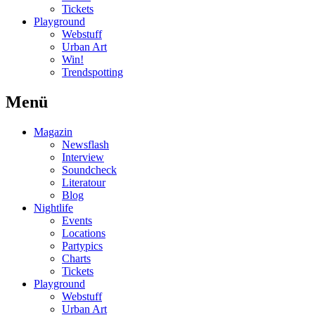
Tickets
Playground
Webstuff
Urban Art
Win!
Trendspotting
Menü
Magazin
Newsflash
Interview
Soundcheck
Literatour
Blog
Nightlife
Events
Locations
Partypics
Charts
Tickets
Playground
Webstuff
Urban Art