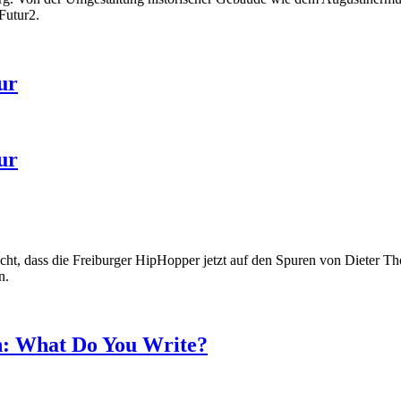
Futur2.
ur
ur
nicht, dass die Freiburger HipHopper jetzt auf den Spuren von Dieter 
n.
in: What Do You Write?