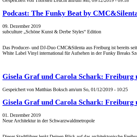
Gespeichert von
Thorsten Leucht
am/um Mo, 09/12/2019 - 09:18
Podcast: The Funky Beat by CMC&Silent
09. Dezember 2019
subculture „Schöne Kunst & Derbe Styles“ Edition
Das Producer- und DJ-Duo CMC&Silenta aus Freiburg ist bereits seit 
White Label Vinyl international für Aufsehen in der Funky Breaks Sze
Gisela Graf und Carola Schark: Freiburg
Gespeichert von
Matthias Boksch
am/um So, 01/12/2019 - 10:25
Gisela Graf und Carola Schark: Freiburg
01. Dezember 2019
Neue Architektur in der Schwarzwaldmetropole
Dieser Stadtführer lenkt Deinen Blick auf das architektonische Fre