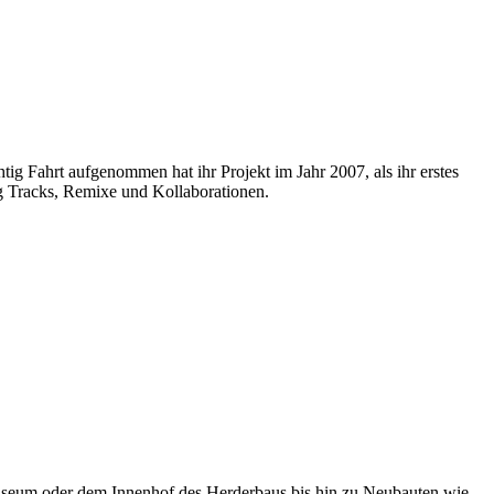
ig Fahrt aufgenommen hat ihr Projekt im Jahr 2007, als ihr erstes
ig Tracks, Remixe und Kollaborationen.
museum oder dem Innenhof des Herderbaus bis hin zu Neubauten wie