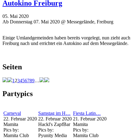
Autokino Freiburg
05. Mai 2020
Ab Donnerstag 07. Mai 2020 @ Messegelände, Freiburg
Einige Umlandgemeinden haben bereits vorgelegt, nun zieht auch
Freiburg nach und errichtet ein Autokino auf dem Messegelände.
Seiten
1
2
3
4
5
6
7
8
9
…
Partypics
Carneval
Samstag im H…
Fiesta Latin…
22. Februar 2020
22. Februar 2020
21. Februar 2020
Mamita
Hackl's ZapfBar
Mamita
Pics by:
Pics by:
Pics by:
Mamita Club
Pyunity Media
Mamita Club