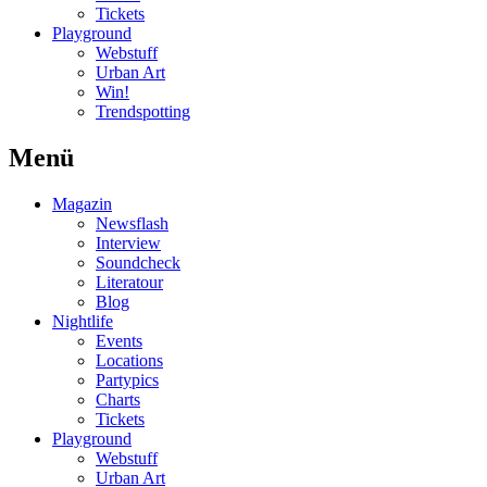
Tickets
Playground
Webstuff
Urban Art
Win!
Trendspotting
Menü
Magazin
Newsflash
Interview
Soundcheck
Literatour
Blog
Nightlife
Events
Locations
Partypics
Charts
Tickets
Playground
Webstuff
Urban Art