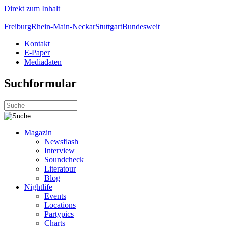
Direkt zum Inhalt
Freiburg
Rhein-Main-Neckar
Stuttgart
Bundesweit
Kontakt
E-Paper
Mediadaten
Suchformular
Magazin
Newsflash
Interview
Soundcheck
Literatour
Blog
Nightlife
Events
Locations
Partypics
Charts