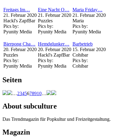
Freitags Im…
Eine Nacht O…
Maria Friday…
21. Februar 2020
21. Februar 2020
21. Februar 2020
Hackl's ZapfBar
Puzzles
Maria
Pics by:
Pics by:
Pics by:
Pyunity Media
Pyunity Media
Pyunity Media
Bierpong Cha…
Hemdglunker…
Barbetrieb
20. Februar 2020
20. Februar 2020
15. Februar 2020
Puzzles
Hackl's ZapfBar
Cohibar
Pics by:
Pics by:
Pics by:
Pyunity Media
Pyunity Media
Cohibar
Seiten
…
2
3
4
5
6
7
8
9
10
…
About subculture
Das Trendmagazin für Popkultur und Freizeitgestaltung.
Magazin