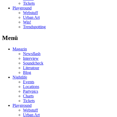
Tickets
Playground
Webstuff
Urban Art
Win!
Trendspotting
Menü
Magazin
Newsflash
Interview
Soundcheck
Literatour
Blog
Nightlife
Events
Locations
Partypics
Charts
Tickets
Playground
Webstuff
Urban Art