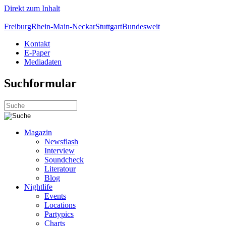
Direkt zum Inhalt
Freiburg
Rhein-Main-Neckar
Stuttgart
Bundesweit
Kontakt
E-Paper
Mediadaten
Suchformular
Magazin
Newsflash
Interview
Soundcheck
Literatour
Blog
Nightlife
Events
Locations
Partypics
Charts