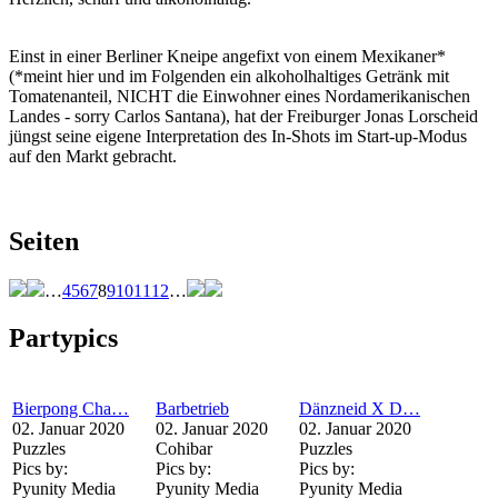
Einst in einer Berliner Kneipe angefixt von einem Mexikaner*
(*meint hier und im Folgenden ein alkoholhaltiges Getränk mit
Tomatenanteil, NICHT die Einwohner eines Nordamerikanischen
Landes - sorry Carlos Santana), hat der Freiburger Jonas Lorscheid
jüngst seine eigene Interpretation des In-Shots im Start-up-Modus
auf den Markt gebracht.
Seiten
…
4
5
6
7
8
9
10
11
12
…
Partypics
Bierpong Cha…
Barbetrieb
Dänzneid X D…
02. Januar 2020
02. Januar 2020
02. Januar 2020
Puzzles
Cohibar
Puzzles
Pics by:
Pics by:
Pics by:
Pyunity Media
Pyunity Media
Pyunity Media