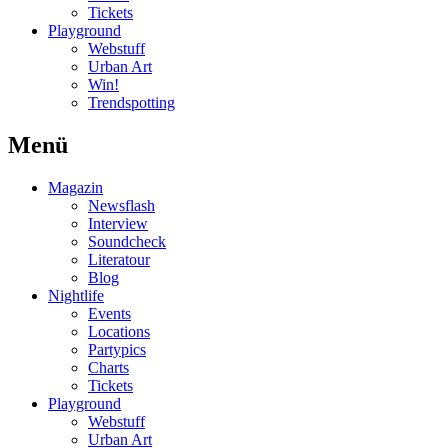
Tickets
Playground
Webstuff
Urban Art
Win!
Trendspotting
Menü
Magazin
Newsflash
Interview
Soundcheck
Literatour
Blog
Nightlife
Events
Locations
Partypics
Charts
Tickets
Playground
Webstuff
Urban Art