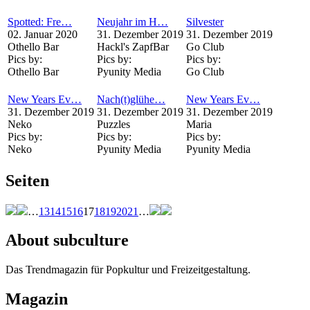
Spotted: Fre…
Neujahr im H…
Silvester
02. Januar 2020
31. Dezember 2019
31. Dezember 2019
Othello Bar
Hackl's ZapfBar
Go Club
Pics by:
Pics by:
Pics by:
Othello Bar
Pyunity Media
Go Club
New Years Ev…
Nach(t)glühe…
New Years Ev…
31. Dezember 2019
31. Dezember 2019
31. Dezember 2019
Neko
Puzzles
Maria
Pics by:
Pics by:
Pics by:
Neko
Pyunity Media
Pyunity Media
Seiten
…
13
14
15
16
17
18
19
20
21
…
About subculture
Das Trendmagazin für Popkultur und Freizeitgestaltung.
Magazin