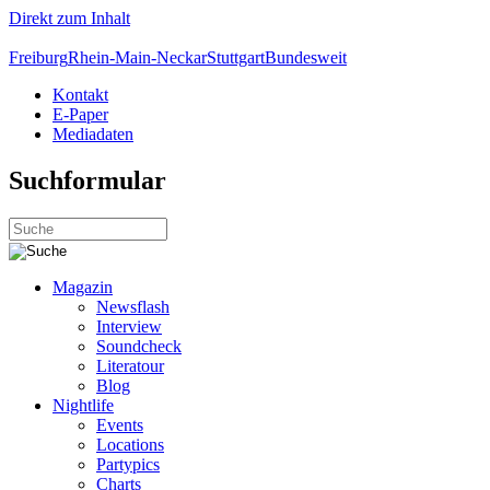
Direkt zum Inhalt
Freiburg
Rhein-Main-Neckar
Stuttgart
Bundesweit
Kontakt
E-Paper
Mediadaten
Suchformular
Magazin
Newsflash
Interview
Soundcheck
Literatour
Blog
Nightlife
Events
Locations
Partypics
Charts