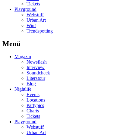
Tickets
Playground
Webstuff
Urban Art
Win!
Trendspotting
Menü
Magazin
Newsflash
Interview
Soundcheck
Literatour
Blog
Nightlife
Events
Locations
Partypics
Charts
Tickets
Playground
Webstuff
Urban Art