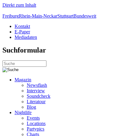
Direkt zum Inhalt
Freiburg
Rhein-Main-Neckar
Stuttgart
Bundesweit
Kontakt
E-Paper
Mediadaten
Suchformular
Magazin
Newsflash
Interview
Soundcheck
Literatour
Blog
Nightlife
Events
Locations
Partypics
Charts