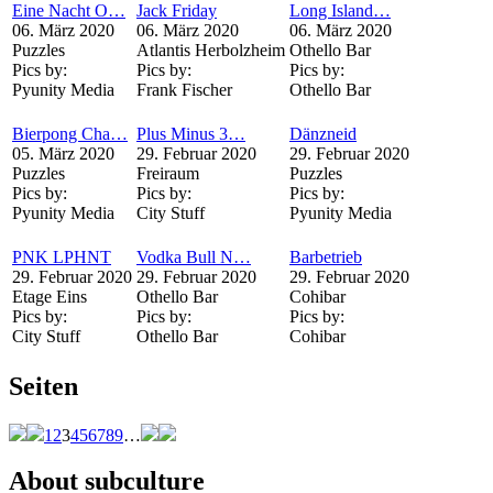
Eine Nacht O…
Jack Friday
Long Island…
06. März 2020
06. März 2020
06. März 2020
Puzzles
Atlantis Herbolzheim
Othello Bar
Pics by:
Pics by:
Pics by:
Pyunity Media
Frank Fischer
Othello Bar
Bierpong Cha…
Plus Minus 3…
Dänzneid
05. März 2020
29. Februar 2020
29. Februar 2020
Puzzles
Freiraum
Puzzles
Pics by:
Pics by:
Pics by:
Pyunity Media
City Stuff
Pyunity Media
PNK LPHNT
Vodka Bull N…
Barbetrieb
29. Februar 2020
29. Februar 2020
29. Februar 2020
Etage Eins
Othello Bar
Cohibar
Pics by:
Pics by:
Pics by:
City Stuff
Othello Bar
Cohibar
Seiten
1
2
3
4
5
6
7
8
9
…
About subculture