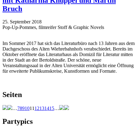
mit Katharina Knüppel und Martin
Bruch
25. September 2018
Pop-Up-Pommes, filmreifer Stoff & Graphic Novels
Im Sommer 2017 hat sich das Literaturbüro nach 13 Jahren aus dem
Dachgeschoss des Alten Wiehrebahnhofs verabschiedet. Bereits im
Oktober eröffnete das Literaturhaus als Domizil für Literatur mitten
in der Stadt an der Bertoldstraße. Der schöne, neue
Veranstaltungssaal in der Alten Universität ermöglicht eine Öffnung
für erweiterte Publikumskreise, Kunstformen und Formate.
Seiten
…
7
8
9
10
11
12
13
14
15
…
Partypics