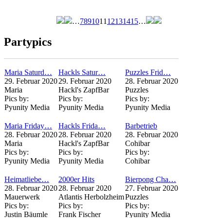
…
7
8
9
10
11
12
13
14
15
…
Seiten
Partypics
Maria Saturd…
Hackls Satur…
Puzzles Frid…
29. Februar 2020
29. Februar 2020
28. Februar 2020
Maria
Hackl's ZapfBar
Puzzles
Pics by:
Pics by:
Pics by:
Pyunity Media
Pyunity Media
Pyunity Media
Maria Friday…
Hackls Frida…
Barbetrieb
28. Februar 2020
28. Februar 2020
28. Februar 2020
Maria
Hackl's ZapfBar
Cohibar
Pics by:
Pics by:
Pics by:
Pyunity Media
Pyunity Media
Cohibar
Heimatliebe…
2000er Hits
Bierpong Cha…
28. Februar 2020
28. Februar 2020
27. Februar 2020
Mauerwerk
Atlantis Herbolzheim
Puzzles
Pics by:
Pics by:
Pics by:
Justin Bäumle
Frank Fischer
Pyunity Media