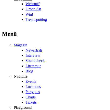
Webstuff
Urban Art
Win!
Trendspotting
Menü
Magazin
Newsflash
Interview
Soundcheck
Literatour
Blog
Nightlife
Events
Locations
Partypics
Charts
Tickets
Playground