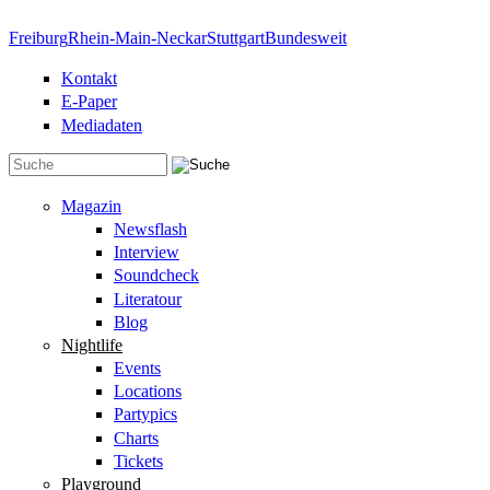
Direkt zum Inhalt
Freiburg
Rhein-Main-Neckar
Stuttgart
Bundesweit
Kontakt
E-Paper
Mediadaten
Suchformular
Magazin
Newsflash
Interview
Soundcheck
Literatour
Blog
Nightlife
Events
Locations
Partypics
Charts
Tickets
Playground