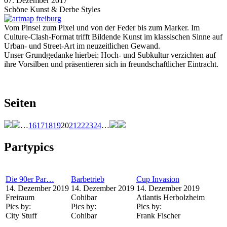
07. Dezember 2017
Schöne Kunst & Derbe Styles
Vom Pinsel zum Pixel und von der Feder bis zum Marker. Im
Culture-Clash-Format trifft Bildende Kunst im klassischen Sinne auf
Urban- und Street-Art im neuzeitlichen Gewand.
Unser Grundgedanke hierbei: Hoch- und Subkultur verzichten auf
ihre Vorsilben und präsentieren sich in freundschaftlicher Eintracht.
Seiten
…
16
17
18
19
20
21
22
23
24
…
Partypics
Die 90er Par…
Barbetrieb
Cup Invasion
14. Dezember 2019
14. Dezember 2019
14. Dezember 2019
Freiraum
Cohibar
Atlantis Herbolzheim
Pics by:
Pics by:
Pics by:
City Stuff
Cohibar
Frank Fischer