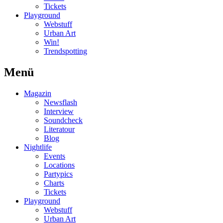
Tickets
Playground
Webstuff
Urban Art
Win!
Trendspotting
Menü
Magazin
Newsflash
Interview
Soundcheck
Literatour
Blog
Nightlife
Events
Locations
Partypics
Charts
Tickets
Playground
Webstuff
Urban Art