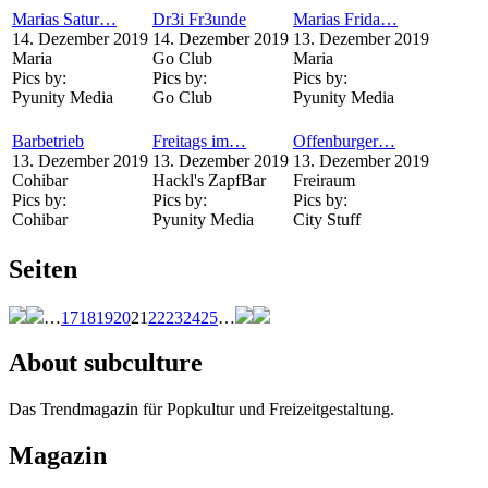
Marias Satur…
Dr3i Fr3unde
Marias Frida…
14. Dezember 2019
14. Dezember 2019
13. Dezember 2019
Maria
Go Club
Maria
Pics by:
Pics by:
Pics by:
Pyunity Media
Go Club
Pyunity Media
Barbetrieb
Freitags im…
Offenburger…
13. Dezember 2019
13. Dezember 2019
13. Dezember 2019
Cohibar
Hackl's ZapfBar
Freiraum
Pics by:
Pics by:
Pics by:
Cohibar
Pyunity Media
City Stuff
Seiten
…
17
18
19
20
21
22
23
24
25
…
About subculture
Das Trendmagazin für Popkultur und Freizeitgestaltung.
Magazin