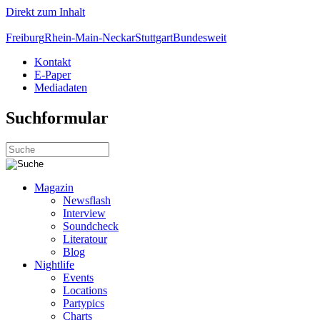
Direkt zum Inhalt
Freiburg
Rhein-Main-Neckar
Stuttgart
Bundesweit
Kontakt
E-Paper
Mediadaten
Suchformular
Magazin
Newsflash
Interview
Soundcheck
Literatour
Blog
Nightlife
Events
Locations
Partypics
Charts