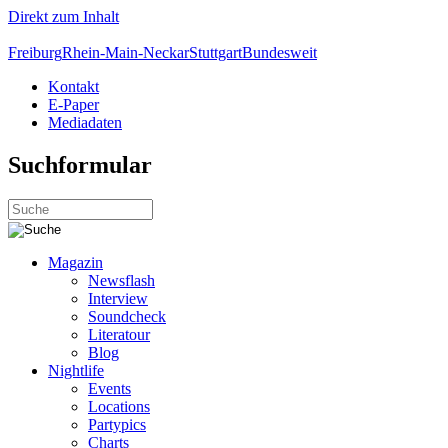
Direkt zum Inhalt
Freiburg
Rhein-Main-Neckar
Stuttgart
Bundesweit
Kontakt
E-Paper
Mediadaten
Suchformular
Magazin
Newsflash
Interview
Soundcheck
Literatour
Blog
Nightlife
Events
Locations
Partypics
Charts