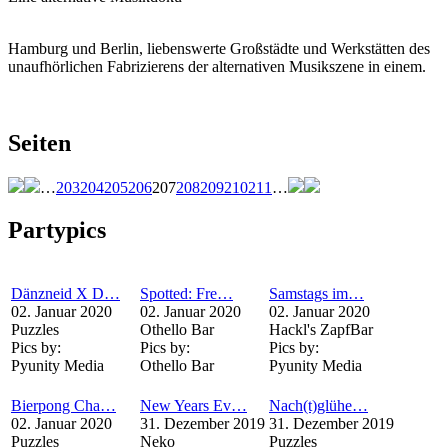
Hamburg und Berlin, liebenswerte Großstädte und Werkstätten des
unaufhörlichen Fabrizierens der alternativen Musikszene in einem.
Seiten
…
203
204
205
206
207
208
209
210
211
…
Partypics
Dänzneid X D…
Spotted: Fre…
Samstags im…
02. Januar 2020
02. Januar 2020
02. Januar 2020
Puzzles
Othello Bar
Hackl's ZapfBar
Pics by:
Pics by:
Pics by:
Pyunity Media
Othello Bar
Pyunity Media
Bierpong Cha…
New Years Ev…
Nach(t)glühe…
02. Januar 2020
31. Dezember 2019
31. Dezember 2019
Puzzles
Neko
Puzzles