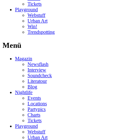
Tickets
Playground
Webstuff
Urban Art
Win!
Trendspotting
Menü
Magazin
Newsflash
Interview
Soundcheck
Literatour
Blog
Nightlife
Events
Locations
Partypics
Charts
Tickets
Playground
Webstuff
Urban Art