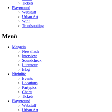
Tickets
Playground
Webstuff
Urban Art
Win!
Trendspotting
Menü
Magazin
Newsflash
Interview
Soundcheck
Literatour
Blog
Nightlife
Events
Locations
Partypics
Charts
Tickets
Playground
Webstuff
Urban Art