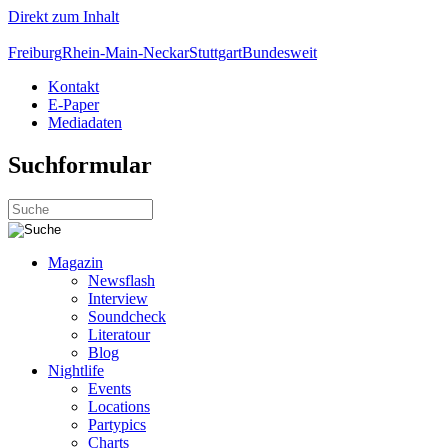
Direkt zum Inhalt
Freiburg
Rhein-Main-Neckar
Stuttgart
Bundesweit
Kontakt
E-Paper
Mediadaten
Suchformular
Magazin
Newsflash
Interview
Soundcheck
Literatour
Blog
Nightlife
Events
Locations
Partypics
Charts