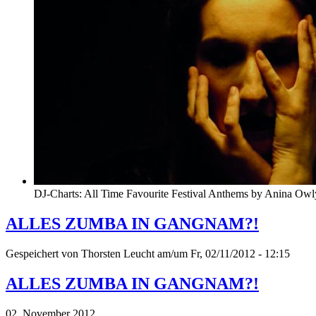
DJ-Charts: All Time Favourite Festival Anthems by Anina Owl
ALLES ZUMBA IN GANGNAM?!
Gespeichert von
Thorsten Leucht
am/um Fr, 02/11/2012 - 12:15
ALLES ZUMBA IN GANGNAM?!
02. November 2012