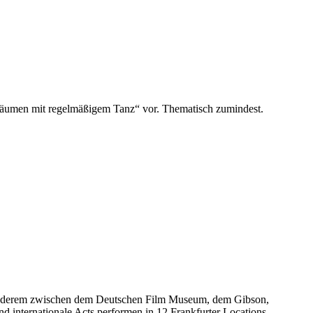
sräumen mit regelmäßigem Tanz“ vor. Thematisch zumindest.
 anderem zwischen dem Deutschen Film Museum, dem Gibson,
internationale Acts performen in 12 Frankfurter Locations.