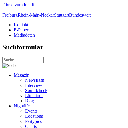
Direkt zum Inhalt
Freiburg
Rhein-Main-Neckar
Stuttgart
Bundesweit
Kontakt
E-Paper
Mediadaten
Suchformular
Magazin
Newsflash
Interview
Soundcheck
Literatour
Blog
Nightlife
Events
Locations
Partypics
Charts