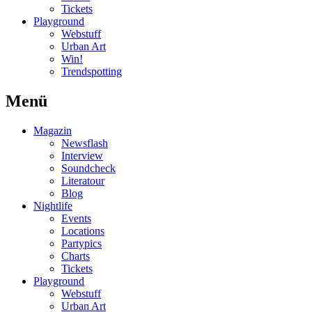
Tickets
Playground
Webstuff
Urban Art
Win!
Trendspotting
Menü
Magazin
Newsflash
Interview
Soundcheck
Literatour
Blog
Nightlife
Events
Locations
Partypics
Charts
Tickets
Playground
Webstuff
Urban Art