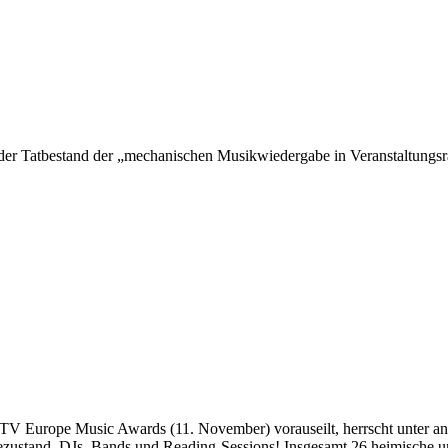
e der Tatbestand der „mechanischen Musikwiedergabe in Veranstaltung
MTV Europe Music Awards (11. November) vorauseilt, herrscht unter
stand. DJs, Bands und Reading-Sessions! Insgesamt 26 heimische und 