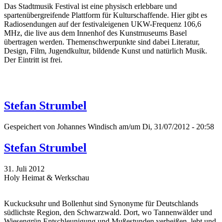
Das Stadtmusik Festival ist eine physisch erlebbare und
spartenübergreifende Plattform für Kulturschaffende. Hier gibt es
Radiosendungen auf der festivaleigenen UKW-Frequenz 106,6
MHz, die live aus dem Innenhof des Kunstmuseums Basel
übertragen werden. Themenschwerpunkte sind dabei Literatur,
Design, Film, Jugendkultur, bildende Kunst und natürlich Musik.
Der Eintritt ist frei.
Stefan Strumbel
Gespeichert von
Johannes Windisch
am/um Di, 31/07/2012 - 20:58
Stefan Strumbel
31. Juli 2012
Holy Heimat & Werkschau
Kuckucksuhr und Bollenhut sind Synonyme für Deutschlands
südlichste Region, den Schwarzwald. Dort, wo Tannenwälder und
Wiesengrün Entschleunigung und Mußestunden verheißen, lebt und