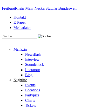
Direkt zum Inhalt
Freiburg
Rhein-Main-Neckar
Stuttgart
Bundesweit
Kontakt
E-Paper
Mediadaten
Suchformular
Magazin
Newsflash
Interview
Soundcheck
Literatour
Blog
Nightlife
Events
Locations
Partypics
Charts
Tickets