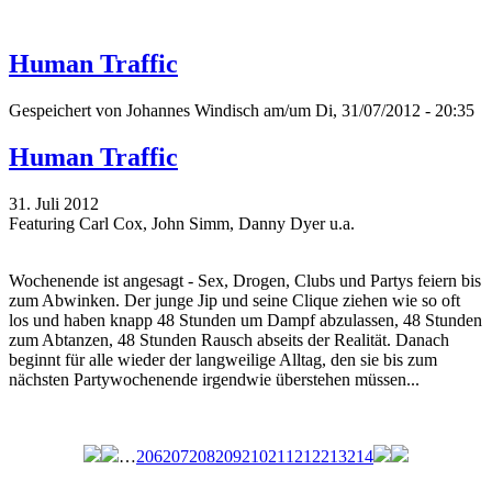
Human Traffic
Gespeichert von
Johannes Windisch
am/um Di, 31/07/2012 - 20:35
Human Traffic
31. Juli 2012
Featuring Carl Cox, John Simm, Danny Dyer u.a.
Wochenende ist angesagt - Sex, Drogen, Clubs und Partys feiern bis
zum Abwinken. Der junge Jip und seine Clique ziehen wie so oft
los und haben knapp 48 Stunden um Dampf abzulassen, 48 Stunden
zum Abtanzen, 48 Stunden Rausch abseits der Realität. Danach
beginnt für alle wieder der langweilige Alltag, den sie bis zum
nächsten Partywochenende irgendwie überstehen müssen...
…
206
207
208
209
210
211
212
213
214
Seiten