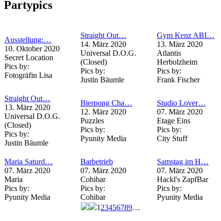
Partypics
Straight Out…
Gym Kenz ABI…
Ausstellung:…
14. März 2020
13. März 2020
10. Oktober 2020
Universal D.O.G.
Atlantis
Secret Location
(Closed)
Herbolzheim
Pics by:
Pics by:
Pics by:
Fotogräfin Lisa
Justin Bäumle
Frank Fischer
Straight Out…
Bierpong Cha…
Studio Lover…
13. März 2020
12. März 2020
07. März 2020
Universal D.O.G.
Puzzles
Etage Eins
(Closed)
Pics by:
Pics by:
Pics by:
Pyunity Media
City Stuff
Justin Bäumle
Maria Saturd…
Barbetrieb
Samstag im H…
07. März 2020
07. März 2020
07. März 2020
Maria
Cohibar
Hackl's ZapfBar
Pics by:
Pics by:
Pics by:
Pyunity Media
Cohibar
Pyunity Media
1
2
3
4
5
6
7
8
9
…
Seiten