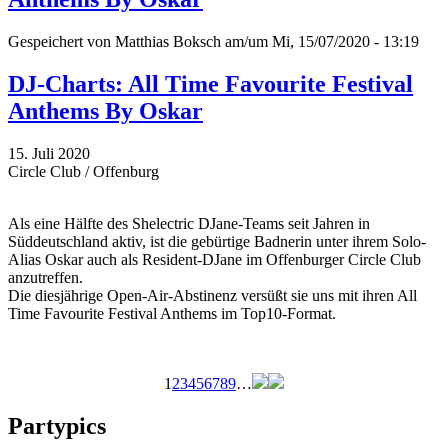
Gespeichert von
Matthias Boksch
am/um Mi, 15/07/2020 - 13:19
DJ-Charts: All Time Favourite Festival
Anthems By Oskar
15. Juli 2020
Circle Club / Offenburg
Als eine Hälfte des Shelectric DJane-Teams seit Jahren in
Süddeutschland aktiv, ist die gebürtige Badnerin unter ihrem Solo-
Alias Oskar auch als Resident-DJane im Offenburger Circle Club
anzutreffen.
Die diesjährige Open-Air-Abstinenz versüßt sie uns mit ihren All
Time Favourite Festival Anthems im Top10-Format.
1
2
3
4
5
6
7
8
9
…
Seiten
Partypics