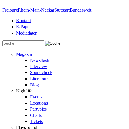
Direkt zum Inhalt
Freiburg
Rhein-Main-Neckar
Stuttgart
Bundesweit
Kontakt
E-Paper
Mediadaten
Suchformular
Magazin
Newsflash
Interview
Soundcheck
Literatour
Blog
Nightlife
Events
Locations
Partypics
Charts
Tickets
Playground