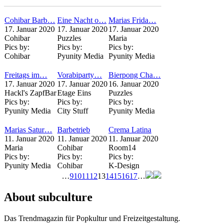
Cohibar Barb…
Eine Nacht o…
Marias Frida…
17. Januar 2020
17. Januar 2020
17. Januar 2020
Cohibar
Puzzles
Maria
Pics by:
Pics by:
Pics by:
Cohibar
Pyunity Media
Pyunity Media
Freitags im…
Vorabiparty…
Bierpong Cha…
17. Januar 2020
17. Januar 2020
16. Januar 2020
Hackl's ZapfBar
Etage Eins
Puzzles
Pics by:
Pics by:
Pics by:
Pyunity Media
City Stuff
Pyunity Media
Marias Satur…
Barbetrieb
Crema Latina
11. Januar 2020
11. Januar 2020
11. Januar 2020
Maria
Cohibar
Room14
Pics by:
Pics by:
Pics by:
Pyunity Media
Cohibar
K-Design
…
9
10
11
12
13
14
15
16
17
…
Seiten
About subculture
Das Trendmagazin für Popkultur und Freizeitgestaltung.