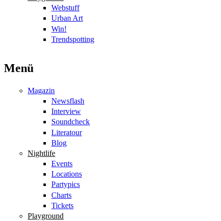
Webstuff
Urban Art
Win!
Trendspotting
Menü
Magazin
Newsflash
Interview
Soundcheck
Literatour
Blog
Nightlife
Events
Locations
Partypics
Charts
Tickets
Playground