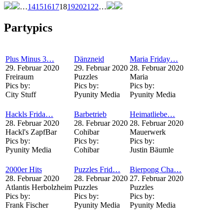
…
14
15
16
17
18
19
20
21
22
…
Partypics
Plus Minus 3…
Dänzneid
Maria Friday…
29. Februar 2020
29. Februar 2020
28. Februar 2020
Freiraum
Puzzles
Maria
Pics by:
Pics by:
Pics by:
City Stuff
Pyunity Media
Pyunity Media
Hackls Frida…
Barbetrieb
Heimatliebe…
28. Februar 2020
28. Februar 2020
28. Februar 2020
Hackl's ZapfBar
Cohibar
Mauerwerk
Pics by:
Pics by:
Pics by:
Pyunity Media
Cohibar
Justin Bäumle
2000er Hits
Puzzles Frid…
Bierpong Cha…
28. Februar 2020
28. Februar 2020
27. Februar 2020
Atlantis Herbolzheim
Puzzles
Puzzles
Pics by:
Pics by:
Pics by:
Frank Fischer
Pyunity Media
Pyunity Media