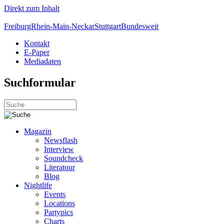
Direkt zum Inhalt
Freiburg
Rhein-Main-Neckar
Stuttgart
Bundesweit
Kontakt
E-Paper
Mediadaten
Suchformular
Magazin
Newsflash
Interview
Soundcheck
Literatour
Blog
Nightlife
Events
Locations
Partypics
Charts