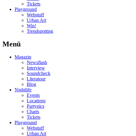
Tickets
Playground
Webstuff
Urban Art
Win!
Trendspotting
Menü
Magazin
Newsflash
Interview
Soundcheck
Literatour
Blog
Nightlife
Events
Locations
Partypics
Charts
Tickets
Playground
Webstuff
Urban Art