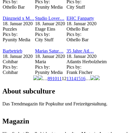
Pics by:
Pics by:
Pics by:
Othello Bar
Pyunity Media
City Stuff
Dänzneid x M…
Studio Lover…
EHC Fanparty
18. Januar 2020
18. Januar 2020
18. Januar 2020
Puzzles
Etage Eins
Othello Bar
Pics by:
Pics by:
Pics by:
Pyunity Media
City Stuff
Othello Bar
Barbetrieb
Marias Satur…
35 Jahre Atl…
18. Januar 2020
18. Januar 2020
18. Januar 2020
Cohibar
Maria
Atlantis Herbolzheim
Pics by:
Pics by:
Pics by:
Cohibar
Pyunity Media
Frank Fischer
…
8
9
10
11
12
13
14
15
16
…
Seiten
About subculture
Das Trendmagazin für Popkultur und Freizeitgestaltung.
Magazin