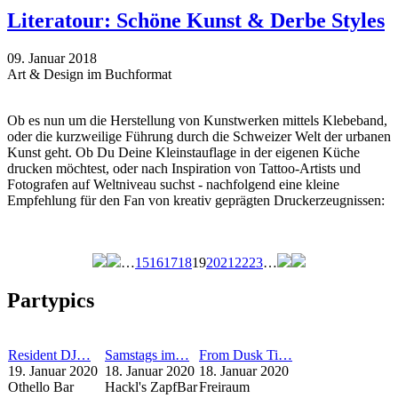
Literatour: Schöne Kunst & Derbe Styles
09. Januar 2018
Art & Design im Buchformat
Ob es nun um die Herstellung von Kunstwerken mittels Klebeband,
oder die kurzweilige Führung durch die Schweizer Welt der urbanen
Kunst geht. Ob Du Deine Kleinstauflage in der eigenen Küche
drucken möchtest, oder nach Inspiration von Tattoo-Artists und
Fotografen auf Weltniveau suchst - nachfolgend eine kleine
Empfehlung für den Fan von kreativ geprägten Druckerzeugnissen:
…
15
16
17
18
19
20
21
22
23
…
Seiten
Partypics
Resident DJ…
Samstags im…
From Dusk Ti…
19. Januar 2020
18. Januar 2020
18. Januar 2020
Othello Bar
Hackl's ZapfBar
Freiraum