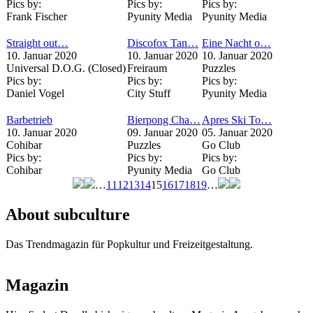
Pics by:
Pics by:
Pics by:
Frank Fischer
Pyunity Media
Pyunity Media
Straight out…
Discofox Tan…
Eine Nacht o…
10. Januar 2020
10. Januar 2020
10. Januar 2020
Universal D.O.G. (Closed)
Freiraum
Puzzles
Pics by:
Pics by:
Pics by:
Daniel Vogel
City Stuff
Pyunity Media
Barbetrieb
Bierpong Cha…
Apres Ski To…
10. Januar 2020
09. Januar 2020
05. Januar 2020
Cohibar
Puzzles
Go Club
Pics by:
Pics by:
Pics by:
Cohibar
Pyunity Media
Go Club
…
11
12
13
14
15
16
17
18
19
…
Seiten
About subculture
Das Trendmagazin für Popkultur und Freizeitgestaltung.
Magazin