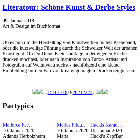
Literatour: Schöne Kunst & Derbe Styles
09. Januar 2018
Art & Design im Buchformat
Ob es nun um die Herstellung von Kunstwerken mittels Klebeband,
oder die kurzweilige Führung durch die Schweizer Welt der urbanen
Kunst geht. Ob Du Deine Kleinstauflage in der eigenen Küche
drucken möchtest, oder nach Inspiration von Tattoo-Artists und
Fotografen auf Weltniveau suchst - nachfolgend eine kleine
Empfehlung für den Fan von kreativ geprägten Druckerzeugnissen:
…
15
16
17
18
19
20
21
22
23
…
Seiten
Partypics
Mallorca Fee…
Marias Frida…
Hackls Karao…
10. Januar 2020
10. Januar 2020
10. Januar 2020
Atlantis Herbolzheim
Maria
Hackl's ZapfBar