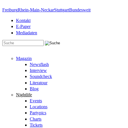
Direkt zum Inhalt
Freiburg
Rhein-Main-Neckar
Stuttgart
Bundesweit
Kontakt
E-Paper
Mediadaten
Suchformular
Magazin
Newsflash
Interview
Soundcheck
Literatour
Blog
Nightlife
Events
Locations
Partypics
Charts
Tickets