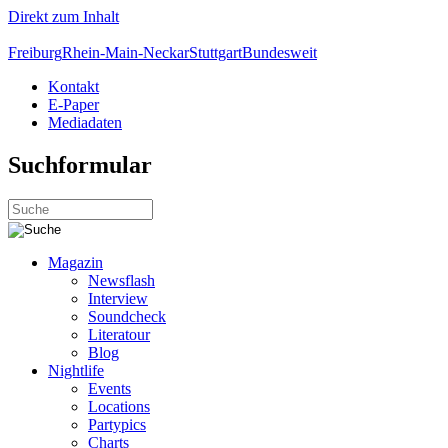
Direkt zum Inhalt
Freiburg
Rhein-Main-Neckar
Stuttgart
Bundesweit
Kontakt
E-Paper
Mediadaten
Suchformular
Magazin
Newsflash
Interview
Soundcheck
Literatour
Blog
Nightlife
Events
Locations
Partypics
Charts