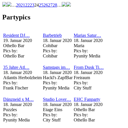
…
20
21
22
23
24
25
26
27
28
…
Partypics
Resident DJ…
Barbetrieb
Marias Satur…
19. Januar 2020
18. Januar 2020
18. Januar 2020
Othello Bar
Cohibar
Maria
Pics by:
Pics by:
Pics by:
Othello Bar
Cohibar
Pyunity Media
35 Jahre Atl…
Samstags im…
From Dusk Ti…
18. Januar 2020
18. Januar 2020
18. Januar 2020
Atlantis Herbolzheim
Hackl's ZapfBar
Freiraum
Pics by:
Pics by:
Pics by:
Frank Fischer
Pyunity Media
City Stuff
Dänzneid x M…
Studio Lover…
EHC Fanparty
18. Januar 2020
18. Januar 2020
18. Januar 2020
Puzzles
Etage Eins
Othello Bar
Pics by:
Pics by:
Pics by:
Pyunity Media
City Stuff
Othello Bar