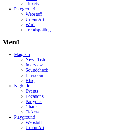
Tickets
Playground
Webstuff
Urban Art
Win!
Trendspotting
Menü
Magazin
Newsflash
Interview
Soundcheck
Literatour
Blog
Nightlife
Events
Locations
Partypics
Charts
Tickets
Playground
Webstuff
Urban Art