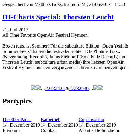
Gespeichert von
Matthias Boksch
am/um Mi, 21/06/2017 - 11:33
DJ-Charts Special: Thorsten Leucht
21. Juni 2017
All Time Favorite OpenAir-Festival Hymnen
Boxen raus, ist Sommer! Für die subculture Edition „Open Yeah &
Summer Feetz“
haben die festivalerprobten DJs Phuture Traxx
(Neverending Records), Julius Steinhoff (Smallville Records) und
Thorsten Leucht (subculture urban media) ihre liebsten OpenAir-
Festival Hymnen aus den vergangenen Jahren zusammengetragen.
…
22
23
24
25
26
27
28
29
30
…
Seiten
Partypics
Die 90er Par…
Barbetrieb
Cup Invasion
14. Dezember 2019
14. Dezember 2019
14. Dezember 2019
Freiraum
Cohibar
Atlantis Herbolzheim