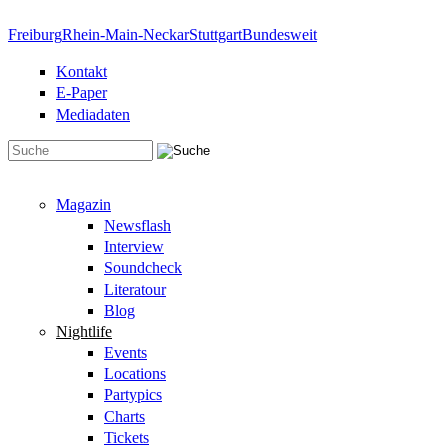
Direkt zum Inhalt
Freiburg
Rhein-Main-Neckar
Stuttgart
Bundesweit
Kontakt
E-Paper
Mediadaten
Suchformular
Magazin
Newsflash
Interview
Soundcheck
Literatour
Blog
Nightlife
Events
Locations
Partypics
Charts
Tickets