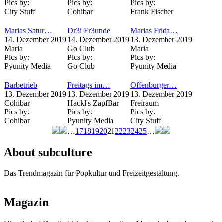
Pics by:
Pics by:
Pics by:
City Stuff
Cohibar
Frank Fischer
Marias Satur…
Dr3i Fr3unde
Marias Frida…
14. Dezember 2019
14. Dezember 2019
13. Dezember 2019
Maria
Go Club
Maria
Pics by:
Pics by:
Pics by:
Pyunity Media
Go Club
Pyunity Media
Barbetrieb
Freitags im…
Offenburger…
13. Dezember 2019
13. Dezember 2019
13. Dezember 2019
Cohibar
Hackl's ZapfBar
Freiraum
Pics by:
Pics by:
Pics by:
Cohibar
Pyunity Media
City Stuff
…
17
18
19
20
21
22
23
24
25
…
Seiten
About subculture
Das Trendmagazin für Popkultur und Freizeitgestaltung.
Magazin