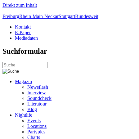
Direkt zum Inhalt
Freiburg
Rhein-Main-Neckar
Stuttgart
Bundesweit
Kontakt
E-Paper
Mediadaten
Suchformular
Magazin
Newsflash
Interview
Soundcheck
Literatour
Blog
Nightlife
Events
Locations
Partypics
Charts