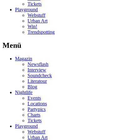
Tickets
Playground
Webstuff
Urban Art
Win!
Trendspotting
Menü
Magazin
Newsflash
Interview
Soundcheck
Literatour
Blog
Nightlife
Events
Locations
Partypics
Charts
Tickets
Playground
Webstuff
Urban Art