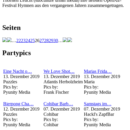
Thorsten Leucht (subculture urban media) ihre liebsten OpenAir-
Festival Hymnen aus den vergangenen Jahren zusammengetragen.
Seiten
…
22
23
24
25
26
27
28
29
30
…
Partypics
Eine Nacht o…
We Love Shot…
Marias Frida…
13. Dezember 2019
13. Dezember 2019
13. Dezember 2019
Puzzles
Atlantis Herbolzheim
Maria
Pics by:
Pics by:
Pics by:
Pyunity Media
Frank Fischer
Pyunity Media
Bierpong Cha…
Cohibar Barb…
Samstags im…
12. Dezember 2019
07. Dezember 2019
07. Dezember 2019
Puzzles
Cohibar
Hackl's ZapfBar
Pics by:
Pics by:
Pics by:
Pyunity Media
Cohibar
Pyunity Media