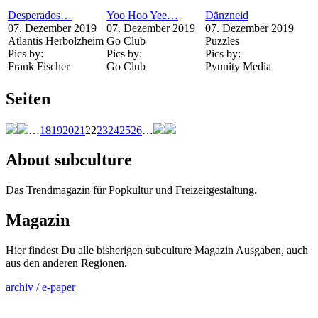
Desperados…
Yoo Hoo Yee…
Dänzneid
07. Dezember 2019
07. Dezember 2019
07. Dezember 2019
Atlantis Herbolzheim
Go Club
Puzzles
Pics by:
Pics by:
Pics by:
Frank Fischer
Go Club
Pyunity Media
Seiten
…
18
19
20
21
22
23
24
25
26
…
About subculture
Das Trendmagazin für Popkultur und Freizeitgestaltung.
Magazin
Hier findest Du alle bisherigen subculture Magazin Ausgaben, auch
aus den anderen Regionen.
archiv / e-paper