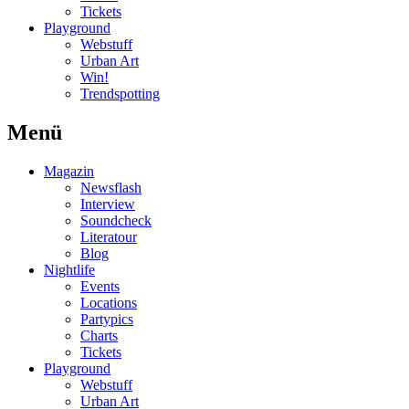
Tickets
Playground
Webstuff
Urban Art
Win!
Trendspotting
Menü
Magazin
Newsflash
Interview
Soundcheck
Literatour
Blog
Nightlife
Events
Locations
Partypics
Charts
Tickets
Playground
Webstuff
Urban Art