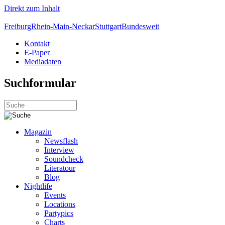
Direkt zum Inhalt
Freiburg
Rhein-Main-Neckar
Stuttgart
Bundesweit
Kontakt
E-Paper
Mediadaten
Suchformular
Magazin
Newsflash
Interview
Soundcheck
Literatour
Blog
Nightlife
Events
Locations
Partypics
Charts