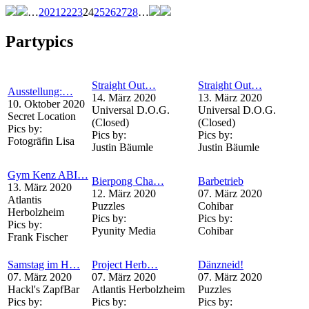
…
20
21
22
23
24
25
26
27
28
…
Partypics
Straight Out…
Straight Out…
Ausstellung:…
14. März 2020
13. März 2020
10. Oktober 2020
Universal D.O.G.
Universal D.O.G.
Secret Location
(Closed)
(Closed)
Pics by:
Pics by:
Pics by:
Fotogräfin Lisa
Justin Bäumle
Justin Bäumle
Gym Kenz ABI…
Bierpong Cha…
Barbetrieb
13. März 2020
12. März 2020
07. März 2020
Atlantis
Puzzles
Cohibar
Herbolzheim
Pics by:
Pics by:
Pics by:
Pyunity Media
Cohibar
Frank Fischer
Samstag im H…
Project Herb…
Dänzneid!
07. März 2020
07. März 2020
07. März 2020
Hackl's ZapfBar
Atlantis Herbolzheim
Puzzles
Pics by:
Pics by:
Pics by: