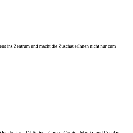
sens ins Zentrum und macht die ZuschauerInnen nicht nur zum
n Blockbuster-, TV-Serien-, Game-, Comic-, Manga- und Cosplay-