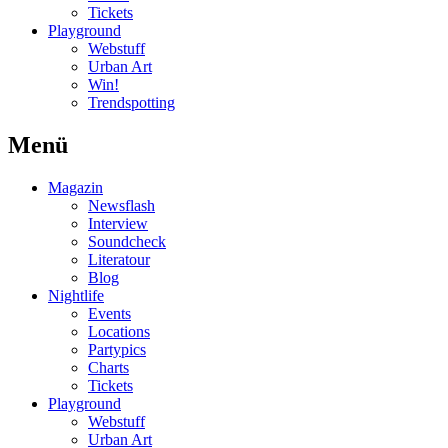
Tickets
Playground
Webstuff
Urban Art
Win!
Trendspotting
Menü
Magazin
Newsflash
Interview
Soundcheck
Literatour
Blog
Nightlife
Events
Locations
Partypics
Charts
Tickets
Playground
Webstuff
Urban Art