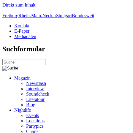
Direkt zum Inhalt
Freiburg
Rhein-Main-Neckar
Stuttgart
Bundesweit
Kontakt
E-Paper
Mediadaten
Suchformular
Magazin
Newsflash
Interview
Soundcheck
Literatour
Blog
Nightlife
Events
Locations
Partypics
Charts