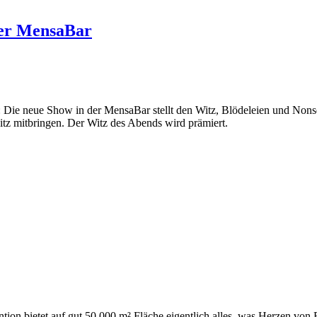
ger MensaBar
: Die neue Show in der MensaBar stellt den Witz, Blödeleien und Non
tz mitbringen. Der Witz des Abends wird prämiert.
ntion bietet auf gut 50.000 m² Fläche eigentlich alles, was Herzen vo