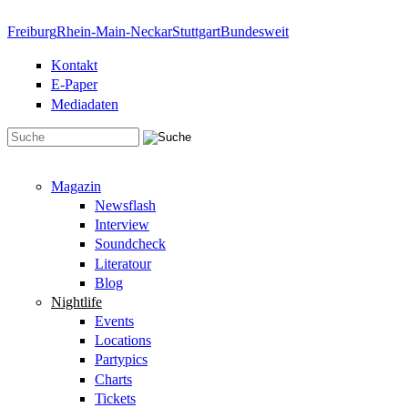
Direkt zum Inhalt
Freiburg
Rhein-Main-Neckar
Stuttgart
Bundesweit
Kontakt
E-Paper
Mediadaten
Suchformular
Magazin
Newsflash
Interview
Soundcheck
Literatour
Blog
Nightlife
Events
Locations
Partypics
Charts
Tickets