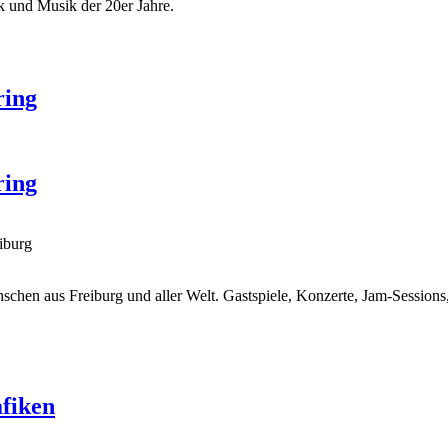
k und Musik der 20er Jahre.
ring
ring
iburg
nschen aus Freiburg und aller Welt. Gastspiele, Konzerte, Jam-Session
afiken