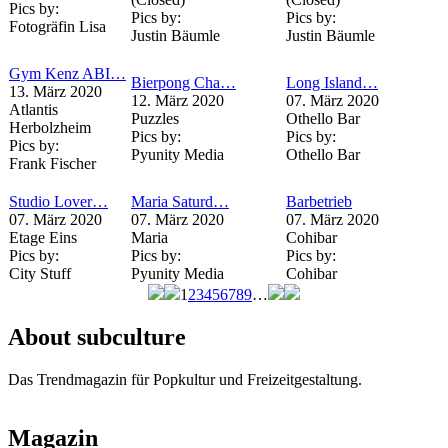
Pics by:
Pics by:
Pics by:
Fotogräfin Lisa
Justin Bäumle
Justin Bäumle
Gym Kenz ABI…
Bierpong Cha…
Long Island…
13. März 2020
12. März 2020
07. März 2020
Atlantis
Puzzles
Othello Bar
Herbolzheim
Pics by:
Pics by:
Pics by:
Pyunity Media
Othello Bar
Frank Fischer
Studio Lover…
Maria Saturd…
Barbetrieb
07. März 2020
07. März 2020
07. März 2020
Etage Eins
Maria
Cohibar
Pics by:
Pics by:
Pics by:
City Stuff
Pyunity Media
Cohibar
1
2
3
4
5
6
7
8
9
…
Seiten
About subculture
Das Trendmagazin für Popkultur und Freizeitgestaltung.
Magazin