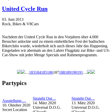
United Cycle Run
03. Juni 2013
Rock, Bikes & V8Cars
Nachdem der United Cycle Run in den Vorjahren über 4.000
Besucher anlockte und zu einem einheitlichen Fest der badischen
Bikerclubs wurde, wiederholt sich auch dieses Jahr das Happening.
Eingeladen wir abermals an den Lahrer Flugplatz zur Bike- und US-
Car-Show mit jeder Menge Specials und Rahmenprogramm.
…
183
184
185
186
187
188
189
190
191
…
Seiten
Partypics
Straight Out…
Straight Out…
Ausstellung:…
14. März 2020
13. März 2020
10. Oktober 2020
Universal D.O.G.
Universal D.O.G.
Secret Location
(Closed)
(Closed)