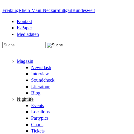
Direkt zum Inhalt
Freiburg
Rhein-Main-Neckar
Stuttgart
Bundesweit
Kontakt
E-Paper
Mediadaten
Suchformular
Magazin
Newsflash
Interview
Soundcheck
Literatour
Blog
Nightlife
Events
Locations
Partypics
Charts
Tickets