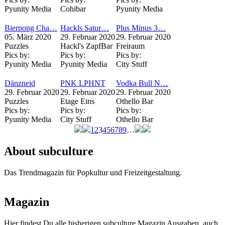
Pyunity Media
Cohibar
Pyunity Media
Bierpong Cha…
Hackls Satur…
Plus Minus 3…
05. März 2020
29. Februar 2020
29. Februar 2020
Puzzles
Hackl's ZapfBar
Freiraum
Pics by:
Pics by:
Pics by:
Pyunity Media
Pyunity Media
City Stuff
Dänzneid
PNK LPHNT
Vodka Bull N…
29. Februar 2020
29. Februar 2020
29. Februar 2020
Puzzles
Etage Eins
Othello Bar
Pics by:
Pics by:
Pics by:
Pyunity Media
City Stuff
Othello Bar
1
2
3
4
5
6
7
8
9
…
Seiten
About subculture
Das Trendmagazin für Popkultur und Freizeitgestaltung.
Magazin
Hier findest Du alle bisherigen subculture Magazin Ausgaben, auch