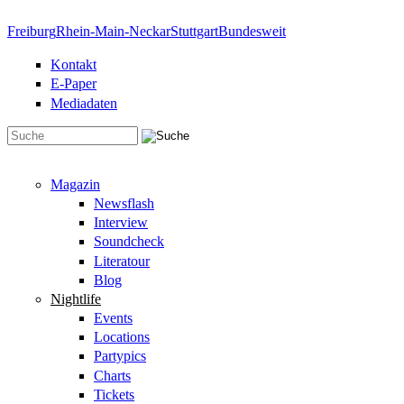
Direkt zum Inhalt
Freiburg
Rhein-Main-Neckar
Stuttgart
Bundesweit
Kontakt
E-Paper
Mediadaten
Suchformular
Magazin
Newsflash
Interview
Soundcheck
Literatour
Blog
Nightlife
Events
Locations
Partypics
Charts
Tickets