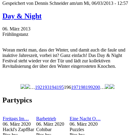
Gespeichert von
Dennis Schneider
am/um Mi, 06/03/2013 - 12:57
Day & Night
06. März 2013
Frühlingstanz
Woran merkt man, dass der Winter, und damit auch die faule und
inaktive Jahreszeit, vorbei ist? Ganz einfach! Das Day & Night
Festival steht wieder vor der Tür und lädt zur kollektiven
Revitalisierung der über den Winter eingerosteten Knochen.
…
192
193
194
195
196
197
198
199
200
…
Seiten
Partypics
Freitags Im…
Barbetrieb
Eine Nacht O…
06. März 2020
06. März 2020
06. März 2020
Hackl's ZapfBar
Cohibar
Puzzles
Pics by:
Pics by:
Pics by: