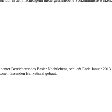
zkorridor in dem nachfolgend niedergeschriebene Vorkommnisse wirke
inenter Bereicherer des Basler Nachtlebens, schließt Ende Januar 2013.
sonen fassenden Bankettsaal gebaut.