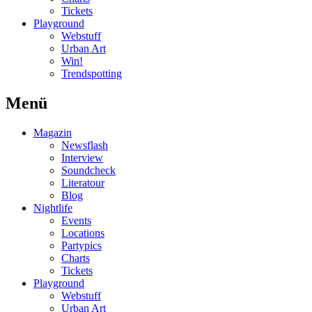
Tickets
Playground
Webstuff
Urban Art
Win!
Trendspotting
Menü
Magazin
Newsflash
Interview
Soundcheck
Literatour
Blog
Nightlife
Events
Locations
Partypics
Charts
Tickets
Playground
Webstuff
Urban Art