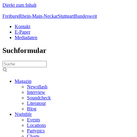
Direkt zum Inhalt
Freiburg
Rhein-Main-Neckar
Stuttgart
Bundesweit
Kontakt
E-Paper
Mediadaten
Suchformular
Magazin
Newsflash
Interview
Soundcheck
Literatour
Blog
Nightlife
Events
Locations
Partypics
Charts