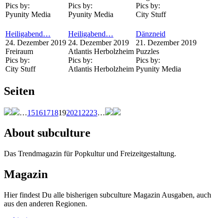
Pics by:
Pics by:
Pics by:
Pyunity Media
Pyunity Media
City Stuff
Heiligabend…
Heiligabend…
Dänzneid
24. Dezember 2019
24. Dezember 2019
21. Dezember 2019
Freiraum
Atlantis Herbolzheim
Puzzles
Pics by:
Pics by:
Pics by:
City Stuff
Atlantis Herbolzheim
Pyunity Media
Seiten
…
15
16
17
18
19
20
21
22
23
…
About subculture
Das Trendmagazin für Popkultur und Freizeitgestaltung.
Magazin
Hier findest Du alle bisherigen subculture Magazin Ausgaben, auch
aus den anderen Regionen.