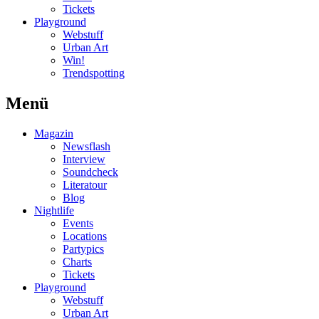
Tickets
Playground
Webstuff
Urban Art
Win!
Trendspotting
Menü
Magazin
Newsflash
Interview
Soundcheck
Literatour
Blog
Nightlife
Events
Locations
Partypics
Charts
Tickets
Playground
Webstuff
Urban Art