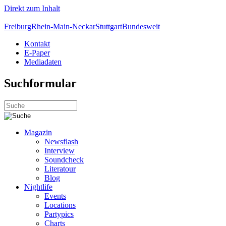
Direkt zum Inhalt
Freiburg
Rhein-Main-Neckar
Stuttgart
Bundesweit
Kontakt
E-Paper
Mediadaten
Suchformular
Magazin
Newsflash
Interview
Soundcheck
Literatour
Blog
Nightlife
Events
Locations
Partypics
Charts