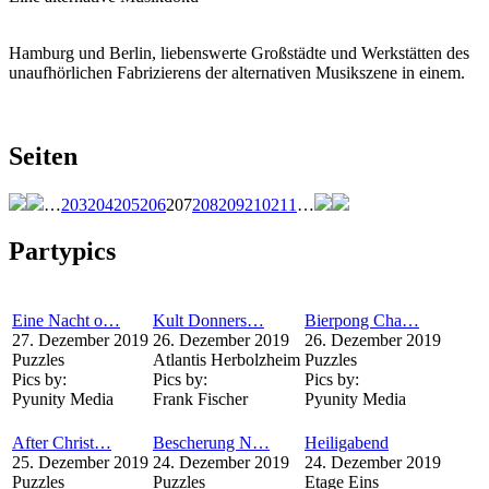
Hamburg und Berlin, liebenswerte Großstädte und Werkstätten des
unaufhörlichen Fabrizierens der alternativen Musikszene in einem.
Seiten
…
203
204
205
206
207
208
209
210
211
…
Partypics
Eine Nacht o…
Kult Donners…
Bierpong Cha…
27. Dezember 2019
26. Dezember 2019
26. Dezember 2019
Puzzles
Atlantis Herbolzheim
Puzzles
Pics by:
Pics by:
Pics by:
Pyunity Media
Frank Fischer
Pyunity Media
After Christ…
Bescherung N…
Heiligabend
25. Dezember 2019
24. Dezember 2019
24. Dezember 2019
Puzzles
Puzzles
Etage Eins