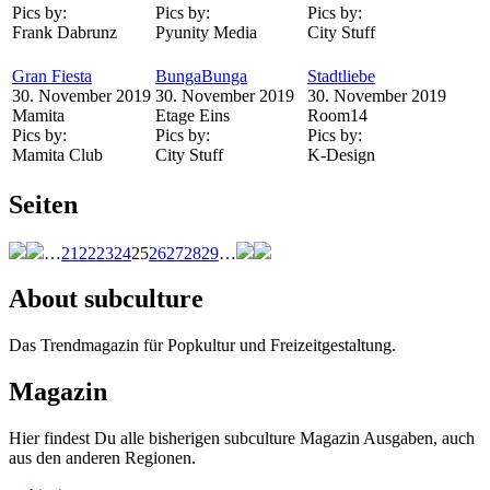
Pics by:
Pics by:
Pics by:
Frank Dabrunz
Pyunity Media
City Stuff
Gran Fiesta
BungaBunga
Stadtliebe
30. November 2019
30. November 2019
30. November 2019
Mamita
Etage Eins
Room14
Pics by:
Pics by:
Pics by:
Mamita Club
City Stuff
K-Design
Seiten
…
21
22
23
24
25
26
27
28
29
…
About subculture
Das Trendmagazin für Popkultur und Freizeitgestaltung.
Magazin
Hier findest Du alle bisherigen subculture Magazin Ausgaben, auch
aus den anderen Regionen.