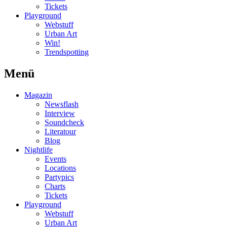
Tickets
Playground
Webstuff
Urban Art
Win!
Trendspotting
Menü
Magazin
Newsflash
Interview
Soundcheck
Literatour
Blog
Nightlife
Events
Locations
Partypics
Charts
Tickets
Playground
Webstuff
Urban Art