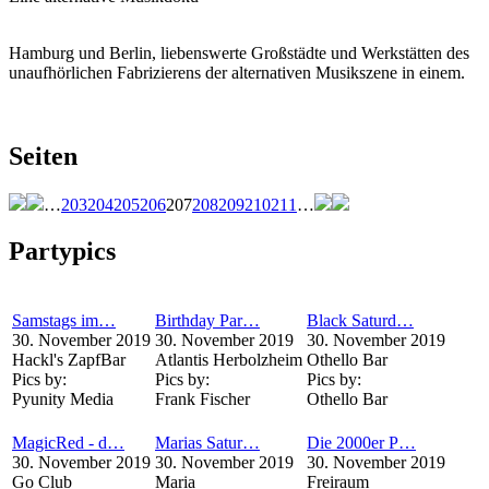
Hamburg und Berlin, liebenswerte Großstädte und Werkstätten des
unaufhörlichen Fabrizierens der alternativen Musikszene in einem.
Seiten
…
203
204
205
206
207
208
209
210
211
…
Partypics
Samstags im…
Birthday Par…
Black Saturd…
30. November 2019
30. November 2019
30. November 2019
Hackl's ZapfBar
Atlantis Herbolzheim
Othello Bar
Pics by:
Pics by:
Pics by:
Pyunity Media
Frank Fischer
Othello Bar
MagicRed - d…
Marias Satur…
Die 2000er P…
30. November 2019
30. November 2019
30. November 2019
Go Club
Maria
Freiraum