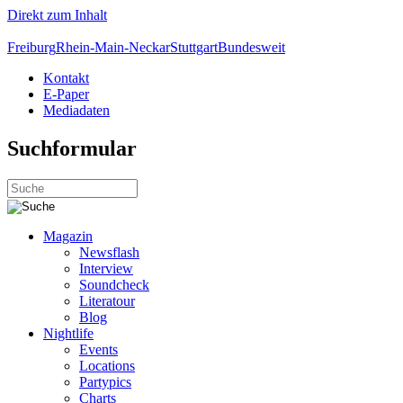
Direkt zum Inhalt
Freiburg
Rhein-Main-Neckar
Stuttgart
Bundesweit
Kontakt
E-Paper
Mediadaten
Suchformular
Magazin
Newsflash
Interview
Soundcheck
Literatour
Blog
Nightlife
Events
Locations
Partypics
Charts