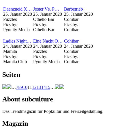
Daenzneid X…
Joster Vs. P…
Barbetrieb
25. Januar 2020
25. Januar 2020
25. Januar 2020
Puzzles
Othello Bar
Cohibar
Pics by:
Pics by:
Pics by:
Pyunity Media
Othello Bar
Cohibar
Ladies Night…
Eine Nacht O…
Cohibar
24. Januar 2020
24. Januar 2020
24. Januar 2020
Mamita
Puzzles
Cohibar
Pics by:
Pics by:
Pics by:
Mamita Club
Pyunity Media
Cohibar
Seiten
…
7
8
9
10
11
12
13
14
15
…
About subculture
Das Trendmagazin für Popkultur und Freizeitgestaltung.
Magazin