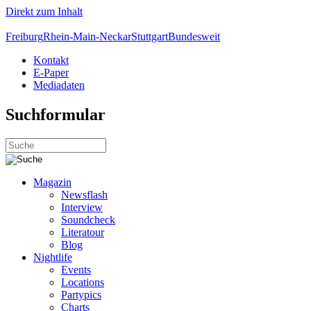
Direkt zum Inhalt
Freiburg
Rhein-Main-Neckar
Stuttgart
Bundesweit
Kontakt
E-Paper
Mediadaten
Suchformular
Magazin
Newsflash
Interview
Soundcheck
Literatour
Blog
Nightlife
Events
Locations
Partypics
Charts