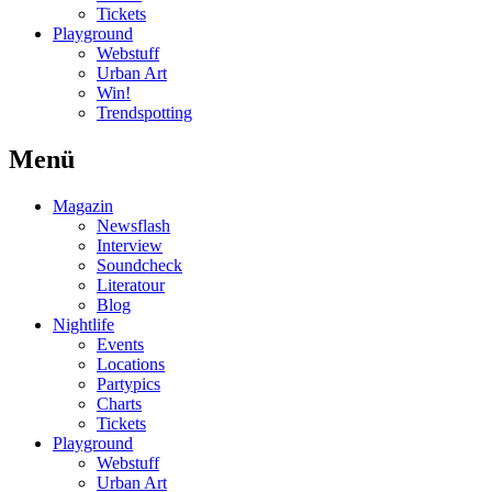
Tickets
Playground
Webstuff
Urban Art
Win!
Trendspotting
Menü
Magazin
Newsflash
Interview
Soundcheck
Literatour
Blog
Nightlife
Events
Locations
Partypics
Charts
Tickets
Playground
Webstuff
Urban Art