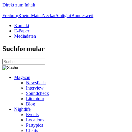
Direkt zum Inhalt
Freiburg
Rhein-Main-Neckar
Stuttgart
Bundesweit
Kontakt
E-Paper
Mediadaten
Suchformular
Magazin
Newsflash
Interview
Soundcheck
Literatour
Blog
Nightlife
Events
Locations
Partypics
Charts