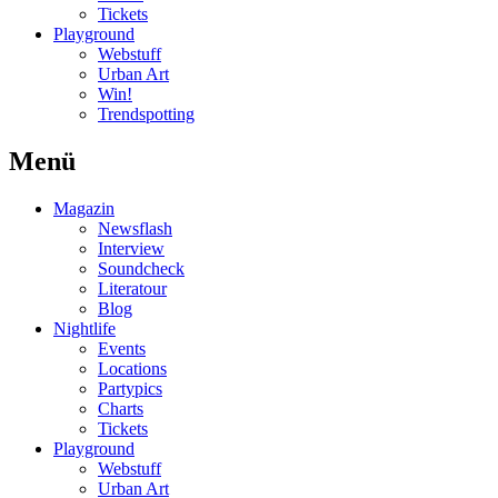
Tickets
Playground
Webstuff
Urban Art
Win!
Trendspotting
Menü
Magazin
Newsflash
Interview
Soundcheck
Literatour
Blog
Nightlife
Events
Locations
Partypics
Charts
Tickets
Playground
Webstuff
Urban Art