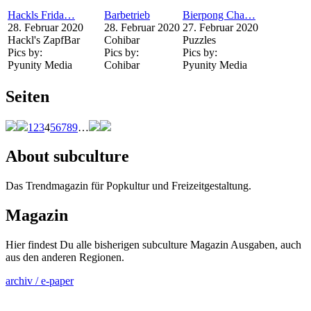
Hackls Frida…
Barbetrieb
Bierpong Cha…
28. Februar 2020
28. Februar 2020
27. Februar 2020
Hackl's ZapfBar
Cohibar
Puzzles
Pics by:
Pics by:
Pics by:
Pyunity Media
Cohibar
Pyunity Media
Seiten
1
2
3
4
5
6
7
8
9
…
About subculture
Das Trendmagazin für Popkultur und Freizeitgestaltung.
Magazin
Hier findest Du alle bisherigen subculture Magazin Ausgaben, auch
aus den anderen Regionen.
archiv / e-paper