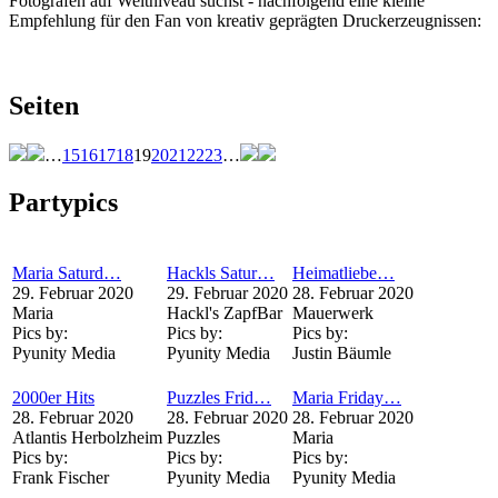
Fotografen auf Weltniveau suchst - nachfolgend eine kleine
Empfehlung für den Fan von kreativ geprägten Druckerzeugnissen:
Seiten
…
15
16
17
18
19
20
21
22
23
…
Partypics
Maria Saturd…
Hackls Satur…
Heimatliebe…
29. Februar 2020
29. Februar 2020
28. Februar 2020
Maria
Hackl's ZapfBar
Mauerwerk
Pics by:
Pics by:
Pics by:
Pyunity Media
Pyunity Media
Justin Bäumle
2000er Hits
Puzzles Frid…
Maria Friday…
28. Februar 2020
28. Februar 2020
28. Februar 2020
Atlantis Herbolzheim
Puzzles
Maria
Pics by:
Pics by:
Pics by:
Frank Fischer
Pyunity Media
Pyunity Media