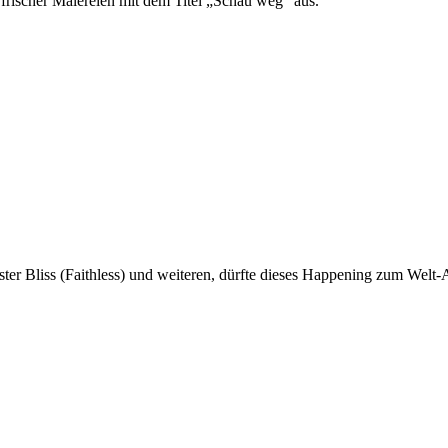
 frischer Malereien mit dem Titel „Schau weg“ aus.
ster Bliss (Faithless) und weiteren, dürfte dieses Happening zum Welt