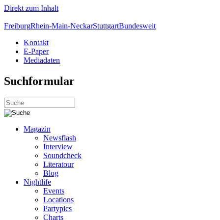
Direkt zum Inhalt
Freiburg
Rhein-Main-Neckar
Stuttgart
Bundesweit
Kontakt
E-Paper
Mediadaten
Suchformular
Magazin
Newsflash
Interview
Soundcheck
Literatour
Blog
Nightlife
Events
Locations
Partypics
Charts