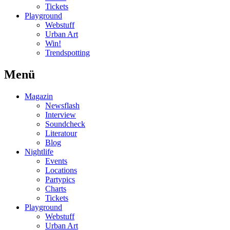
Tickets
Playground
Webstuff
Urban Art
Win!
Trendspotting
Menü
Magazin
Newsflash
Interview
Soundcheck
Literatour
Blog
Nightlife
Events
Locations
Partypics
Charts
Tickets
Playground
Webstuff
Urban Art