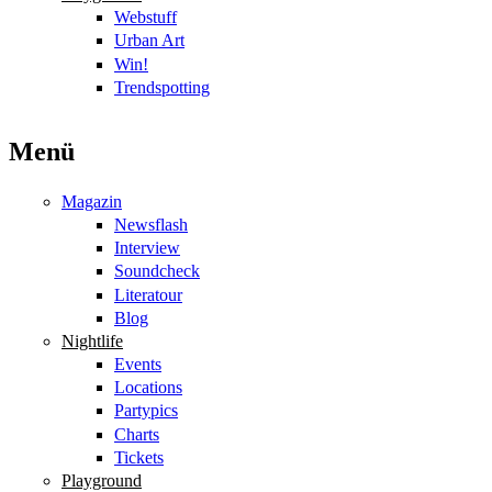
Webstuff
Urban Art
Win!
Trendspotting
Menü
Magazin
Newsflash
Interview
Soundcheck
Literatour
Blog
Nightlife
Events
Locations
Partypics
Charts
Tickets
Playground