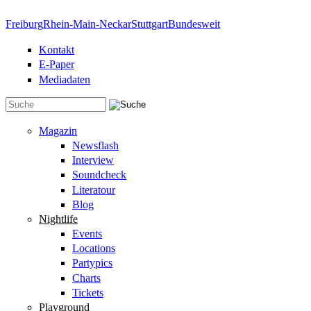
Direkt zum Inhalt
Freiburg
Rhein-Main-Neckar
Stuttgart
Bundesweit
Kontakt
E-Paper
Mediadaten
Suchformular
Magazin
Newsflash
Interview
Soundcheck
Literatour
Blog
Nightlife
Events
Locations
Partypics
Charts
Tickets
Playground